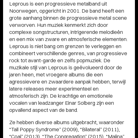
Leprous is een progressieve metalband uit
Noorwegen, opgericht in 2001. De band heeft een
grote aanhang binnen de progressieve metal scene
verworven. Hun muziek kenmerkt zich door
complexe songstructuren, intrigerende melodieën
en een mix van zware en atmosferische elementen.
Leprous is niet bang om grenzen te verleggen en
combineert verschillende genres, van progressieve
rock tot avant-garde en zelfs popmuziek. De
muzikale stijl van Leprous is geëvolueerd door de
jaren heen, met vroegere albums die een
agressievere en zwaardere aanpak hebben, terwijl
latere releases meer experimenteel en
atmosferisch zijn. De krachtige en emotionele
vocalen van leadzanger Einar Solberg zijn een
opvallend aspect van de band.
Ze hebben diverse albums uitgebracht, waaronder
“Tall Poppy Syndrome” (2009), “Bilateral” (2011),
“Coal” (2013), “The Congregation” (2015), “Malina”