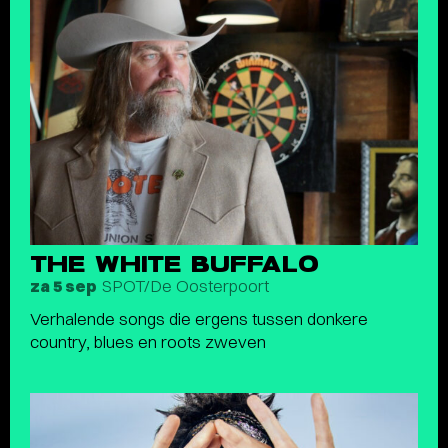
THE WHITE BUFFALO
SPOT/De Oosterpoort
za 5 sep
Verhalende songs die ergens tussen donkere
country, blues en roots zweven