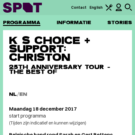
Contact
English
PROGRAMMA
INFORMATIE
STORIES
K S CHOICE +
SUPPORT:
CHRISTON
25TH ANNIVERSARY TOUR -
THE BEST OF
NL
/
EN
Maandag 18 december 2017
start programma
(Tijden zijn indicatief en kunnen wijzigen)
Belgische band rond Sarah en Gert Bettens