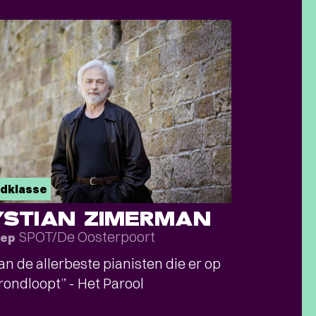
dklasse
YSTIAN ZIMERMAN
SPOT/De Oosterpoort
sep
an de allerbeste pianisten die er op
rondloopt” - Het Parool