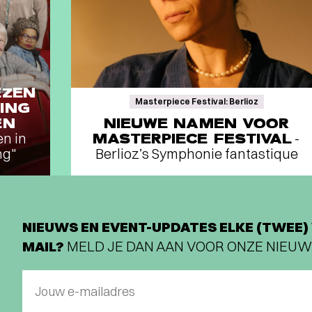
EZEN
Masterpiece Festival: Berlioz
ING
EN
NIEUWE NAMEN VOOR
en in
MASTERPIECE FESTIVAL
-
ng"
Berlioz’s Symphonie fantastique
NIEUWS EN EVENT-UPDATES ELKE (TWEE) 
MAIL?
MELD JE DAN AAN VOOR ONZE NIEUW
Jouw e-mailadres