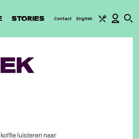
E
STORIES
Contact
English
IEK
koffie luisteren naar