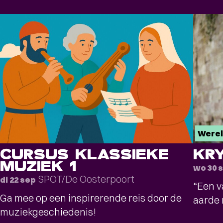
Werel
CURSUS KLASSIEKE
KR
MUZIEK 1
wo 30 
SPOT/De Oosterpoort
di 22 sep
“Een v
Ga mee op een inspirerende reis door de
aarde 
muziekgeschiedenis!