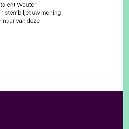
otalent Wouter
en stembiljet uw mening
winnaar van deze