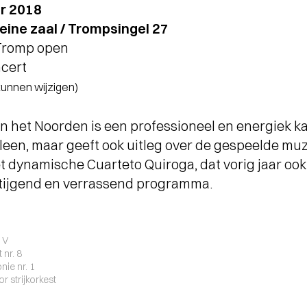
r 2018
eine zaal / Trompsingel 27
 Tromp open
cert
 kunnen wijzigen)
n het Noorden is een professioneel en energiek ka
alleen, maar geeft ook uitleg over de gespeelde muz
 dynamische Cuarteto Quiroga, dat vorig jaar ook
stijgend en verrassend programma.
& V
 nr. 8
nie nr. 1
r strijkorkest