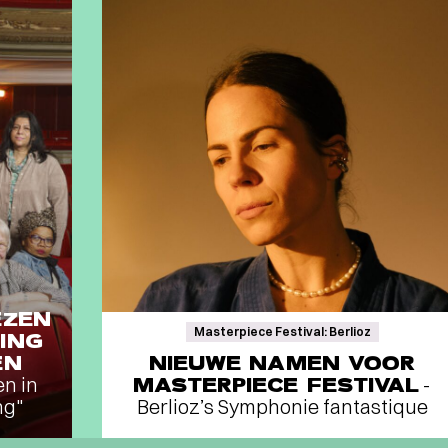
EZEN
Masterpiece Festival: Berlioz
ING
EN
NIEUWE NAMEN VOOR
en in
MASTERPIECE FESTIVAL
-
ng"
Berlioz’s Symphonie fantastique