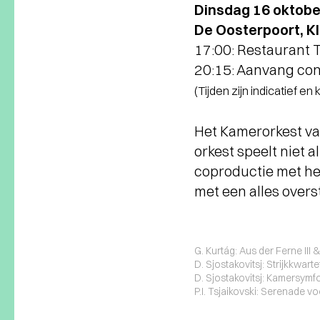
Dinsdag 16 oktobe
De Oosterpoort, Kl
17:00: Restaurant
20:15: Aanvang con
(Tijden zijn indicatief en
Het Kamerorkest va
orkest speelt niet 
coproductie met het
met een alles over
G. Kurtág: Aus der Ferne III 
D. Sjostakovitsj: Strijkkwartet
D. Sjostakovitsj: Kamersymfo
P.I. Tsjaikovski: Serenade voo