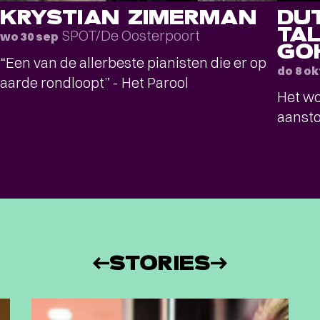
KRYSTIAN ZIMERMAN
DU
TAL
SPOT/De Oosterpoort
wo 30 sep
GO
“Een van de allerbeste pianisten die er op
do 8 ok
aarde rondloopt” - Het Parool
Het wo
aansto
STORIES