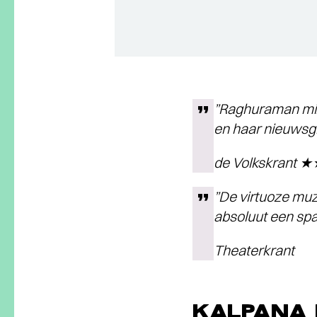
”Raghuraman mixt
en haar nieuwsgi
de Volkskrant
”De virtuoze muz
absoluut een sp
Theaterkrant
KALPANA