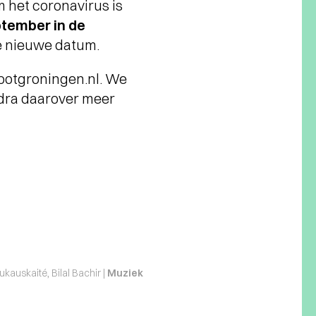
 het coronavirus is
tember in de
de nieuwe datum.
spotgroningen.nl. We
odra daarover meer
auskaité, Bilal Bachir |
Muziek