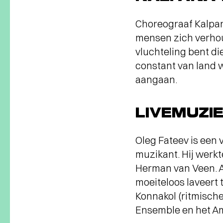
Choreograaf Kalpa
mensen zich verhou
vluchteling bent di
constant van land 
aangaan.
LIVEMUZI
Oleg Fateev is een 
muzikant. Hij werkt
Herman van Veen. Al
moeiteloos laveert
Konnakol (ritmische
Ensemble en het Am