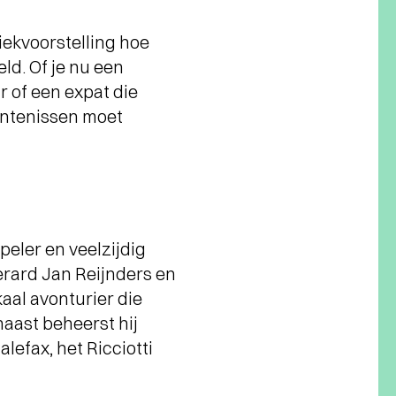
ekvoorstelling hoe
ld. Of je nu een
r of een expat die
intenissen moet
eler en veelzijdig
erard Jan Reijnders en
aal avonturier die
aast beheerst hij
lefax, het Ricciotti