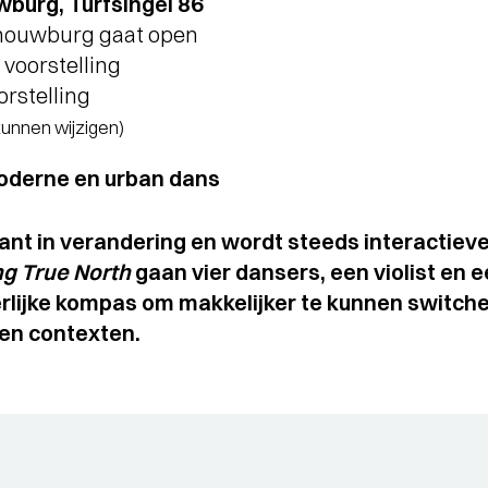
burg, Turfsingel 86
chouwburg gaat open
voorstelling
orstelling
 kunnen wijzigen)
moderne en urban dans
ant in verandering en wordt steeds interactiever
ng True North
gaan vier dansers, een violist en 
erlijke kompas om makkelijker te kunnen switch
 en contexten.