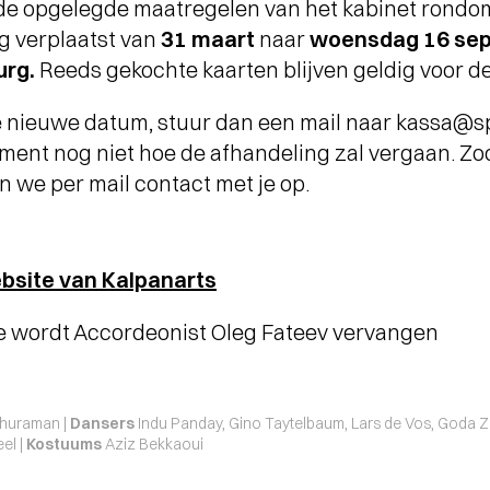
de opgelegde maatregelen van het kabinet rondom
ng verplaatst van
31 maart
naar
woensdag 16 sep
urg.
Reeds gekochte kaarten blijven geldig voor 
de nieuwe datum, stuur dan een mail naar kassa@
ment nog niet hoe de afhandeling zal vergaan. Z
n we per mail contact met je op.
bsite van Kalpanarts
 wordt Accordeonist Oleg Fateev vervangen
huraman |
Dansers
Indu Panday, Gino Taytelbaum, Lars de Vos, Goda Zuk
el |
Kostuums
Aziz Bekkaoui