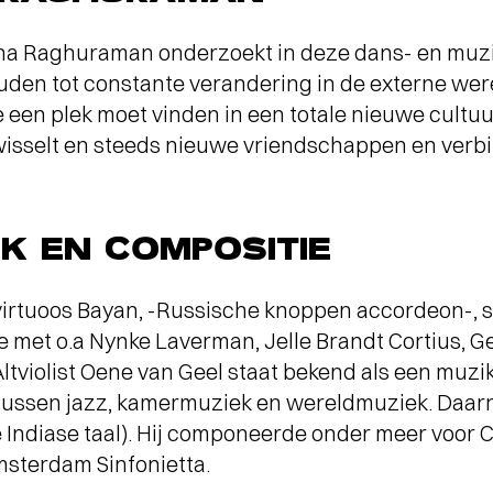
na Raghuraman onderzoekt in deze dans- en muzi
den tot constante verandering in de externe were
e een plek moet vinden in een totale nieuwe cultuu
wisselt en steeds nieuwe vriendschappen en verb
EK EN COMPOSITIE
virtuoos Bayan, -Russische knoppen accordeon-, sp
e met o.a Nynke Laverman, Jelle Brandt Cortius, G
tviolist Oene van Geel staat bekend als een muzik
 tussen jazz, kamermuziek en wereldmuziek. Daarn
 Indiase taal). Hij componeerde onder meer voor Ca
sterdam Sinfonietta.