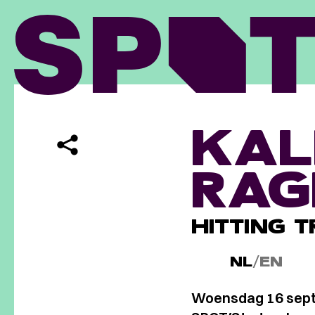
KAL
RA
HITTING 
NL
/
EN
Woensdag 16 sep