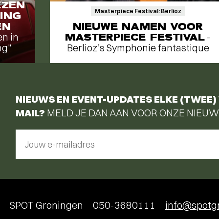
EZEN
Masterpiece Festival: Berlioz
ING
EN
NIEUWE NAMEN VOOR
en in
MASTERPIECE FESTIVAL
-
ng"
Berlioz’s Symphonie fantastique
NIEUWS EN EVENT-UPDATES ELKE (TWEE) 
MAIL?
MELD JE DAN AAN VOOR ONZE NIEUW
Jouw e-mailadres
SPOT Groningen
050-3680111
info@spotgr