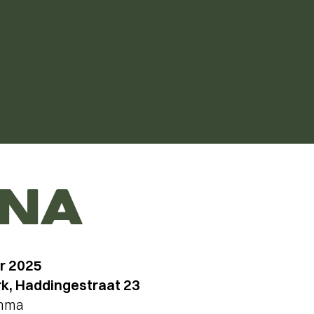
NNA
r 2025
k, Haddingestraat 23
amma