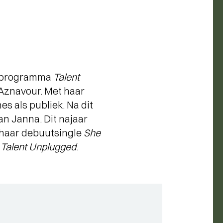
v-programma
Talent
Aznavour. Met haar
es als publiek. Na dit
an Janna. Dit najaar
 haar debuutsingle
She
s
Talent Unplugged
.