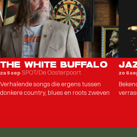
THE WHITE BUFFALO
JA
SPOT/De Oosterpoort
za 5 sep
zo 6 se
Verhalende songs die ergens tussen
Bekend
donkere country, blues en roots zweven
verras