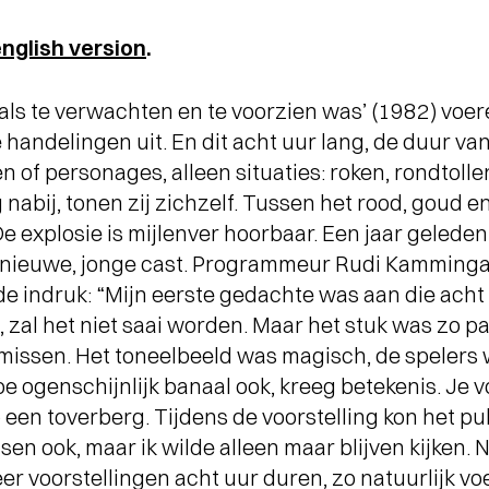
nglish version
.
zoals te verwachten en te voorzien was’ (1982) voe
 handelingen uit. En dit acht uur lang, de duur v
n of personages, alleen situaties: roken, rondtolle
 nabij, tonen zij zichzelf. Tussen het rood, goud e
 De explosie is mijlenver hoorbaar. Een jaar gelede
nieuwe, jonge cast. Programmeur Rudi Kamminga
e indruk: “Mijn eerste gedachte was aan die acht 
, zal het niet saai worden. Maar het stuk was zo p
missen. Het toneelbeeld was magisch, de spelers 
e ogenschijnlijk banaal ook, kreeg betekenis. Je vo
en toverberg. Tijdens de voorstelling kon het publ
en ook, maar ik wilde alleen maar blijven kijken. N
er voorstellingen acht uur duren, zo natuurlijk voe