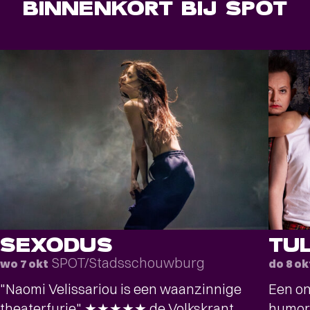
BINNENKORT BIJ SPOT
SEXODUS
TU
SPOT/Stadsschouwburg
wo 7 okt
do 8 ok
"Naomi Velissariou is een waanzinnige
Een on
theaterfurie" ★★★★★ de Volkskrant
humor