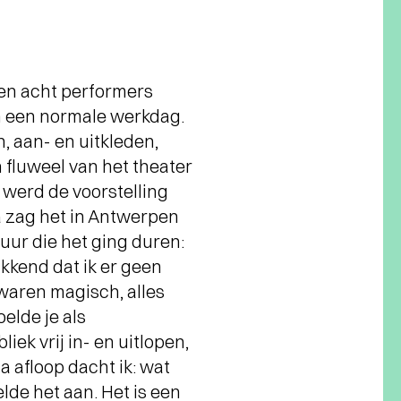
ren acht performers
an een normale werkdag.
n, aan- en uitkleden,
n fluweel van het theater
n werd de voorstelling
 zag het in Antwerpen
uur die het ging duren:
akkend dat ik er geen
waren magisch, alles
elde je als
iek vrij in- en uitlopen,
a afloop dacht ik: wat
lde het aan. Het is een