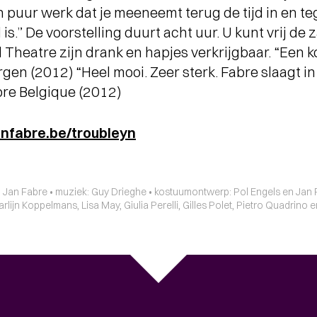
n puur werk dat je meeneemt terug de tijd in en teg
is.” De voorstelling duurt acht uur. U kunt vrij de z
 Theatre zijn drank en hapjes verkrijgbaar. “Een k
orgen (2012) “Heel mooi. Zeer sterk. Fabre slaagt i
ibre Belgique (2012)
anfabre.be/troubleyn
: Jan Fabre • muziek: Guy Drieghe • kostuumontwerp: Pol Engels en Jan F
rlijn Koppelmans, Lisa May, Giulia Perelli, Gilles Polet, Pietro Quadrin