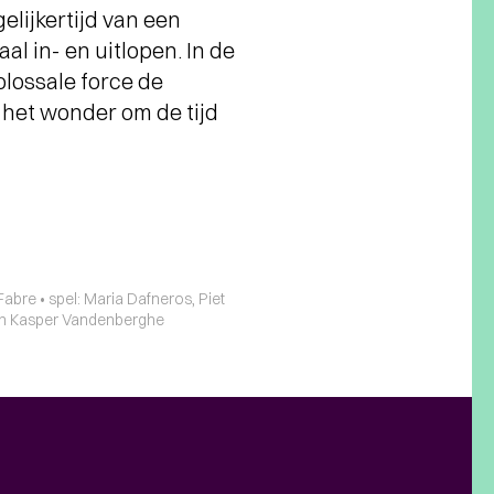
elijkertijd van een
aal in- en uitlopen. In de
olossale force de
n het wonder om de tijd
abre • spel: Maria Dafneros, Piet
o en Kasper Vandenberghe