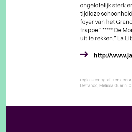
ongelofelijk sterk e
tijdloze schoonheid 
foyer van het Grand
frappe.” ***** De M
uit te rekken.” La L
http://www.j
regie, scenografie en decor
Defrancq, Melissa Guerin, Ca