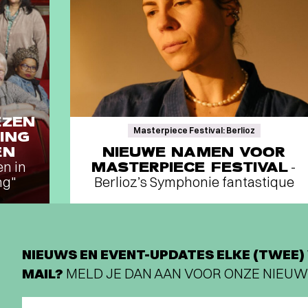
EZEN
Masterpiece Festival: Berlioz
ING
EN
NIEUWE NAMEN VOOR
en in
MASTERPIECE FESTIVAL
-
ng"
Berlioz’s Symphonie fantastique
NIEUWS EN EVENT-UPDATES ELKE (TWEE) 
MAIL?
MELD JE DAN AAN VOOR ONZE NIEUW