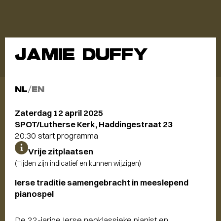
JAMIE DUFFY
NL
/
EN
Zaterdag 12 april 2025
SPOT/Lutherse Kerk, Haddingestraat 23
20:30 start programma
Vrije zitplaatsen
(Tijden zijn indicatief en kunnen wijzigen)
Ierse traditie samengebracht in meeslepend
pianospel
De 22-jarige Ierse neoklassieke pianist en