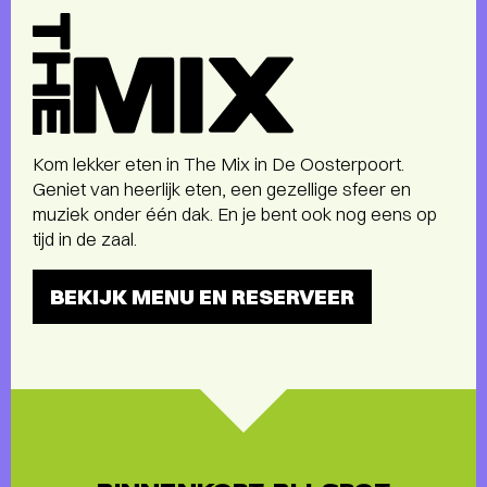
The
Mix
a
la
carte
menu
Kom lekker eten in The Mix in De Oosterpoort.
Geniet van heerlijk eten, een gezellige sfeer en
muziek onder één dak. En je bent ook nog eens op
tijd in de zaal.
BEKIJK MENU EN RESERVEER