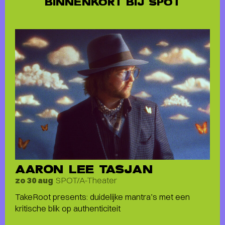
BINNENKORT BIJ SPOT
AARON LEE TASJAN
SPOT/A-Theater
zo 30 aug
TakeRoot presents: duidelijke mantra’s met een
kritische blik op authenticiteit