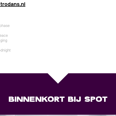
trodans.nl
aphase
peace
nging
odnight
BINNENKORT BIJ SPOT