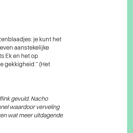
enblaadjes: je kunt het
zeven aanstekelijke
s Ek en het op
le gekkigheid.” (Het
flink gevuld. Nacho
 snel waardoor verveling
eren wat meer uitdagende