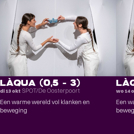
LÀQUA (0,5 – 3)
LÀQ
SPOT/De Oosterpoort
di 13 okt
wo 14 
Een warme wereld vol klanken en
Een wa
beweging
beweg