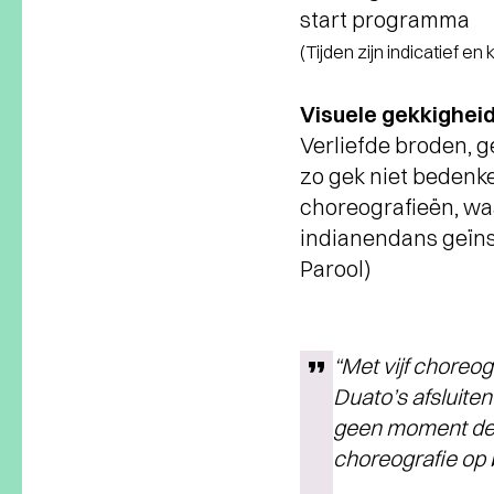
start programma
(Tijden zijn indicatief en
Visuele gekkighei
Verliefde broden, g
zo gek niet bedenke
choreografieën, wa
indianendans geïnspi
Parool)
“Met vijf choreog
Duato’s afsluiten
geen moment de k
choreografie op