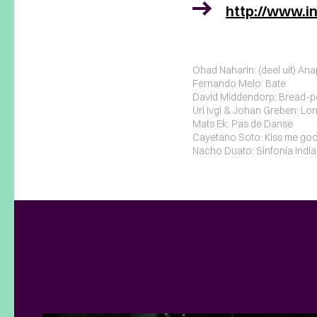
http://www.in
Ohad Naharin: (deel uit) An
Fernando Melo: Bate
David Middendorp: Bread-
Uri Ivgi & Johan Greben: Lo
Mats Ek: Pas de Danse
Cayetano Soto: Kiss me go
Nacho Duato: Sinfonía India