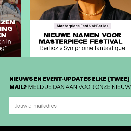
EZEN
Masterpiece Festival: Berlioz
ING
EN
NIEUWE NAMEN VOOR
en in
MASTERPIECE FESTIVAL
-
ng"
Berlioz’s Symphonie fantastique
NIEUWS EN EVENT-UPDATES ELKE (TWEE) 
MAIL?
MELD JE DAN AAN VOOR ONZE NIEUW
Jouw e-mailadres