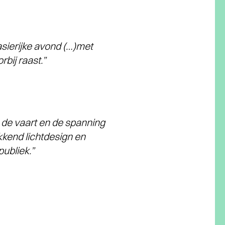
tasierijke avond (…)met
bij raast.”
m de vaart en de spanning
kkend lichtdesign en
ubliek.”