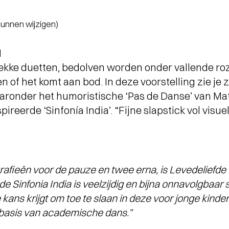
 kunnen wijzigen)
d
ekke duetten, bedolven worden onder vallende roz
n of het komt aan bod. In deze voorstelling zie je 
aronder het humoristische ‘Pas de Danse’ van Mat
reerde ‘Sinfonía India’. “Fijne slapstick vol visue
rafieën voor de pauze en twee erna, is Levedeliefde 
de Sinfonia India is veelzijdig en bijna onnavolgbaar
ans krijgt om toe te slaan in deze voor jonge kind
 basis van academische dans.”