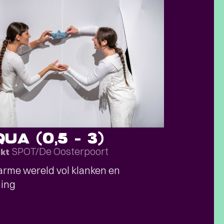
UA (0,5 – 3)
SPOT/De Oosterpoort
okt
rme wereld vol klanken en
ing