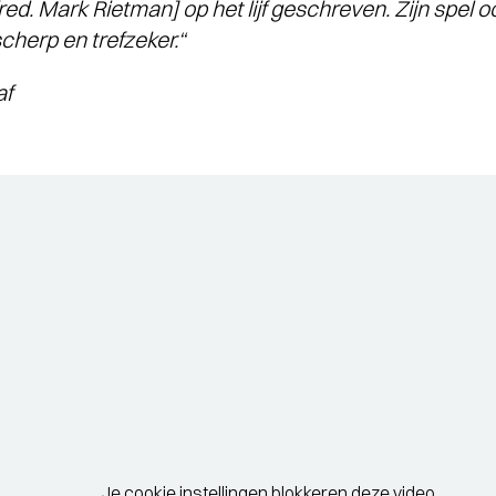
 [red. Mark Rietman] op het lijf geschreven. Zijn spel
scherp en trefzeker.“
f
Je cookie instellingen blokkeren deze video.