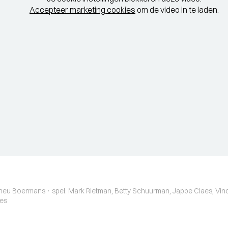
Accepteer marketing cookies
om de video in te laden.
: Theu Boermans · spel: Mark Rietman, Betty Schuurman, Jappe Claes, Vin
aes