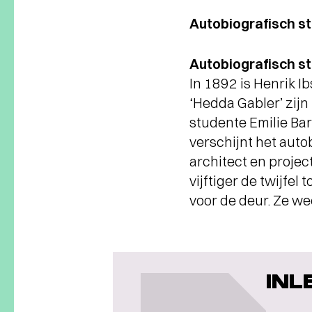
Autobiografisch s
Autobiografisch s
In 1892 is Henrik I
‘Hedda Gabler’ zijn
studente Emilie Bard
verschijnt het auto
architect en projec
vijftiger de twijfel
voor de deur. Ze we
INL