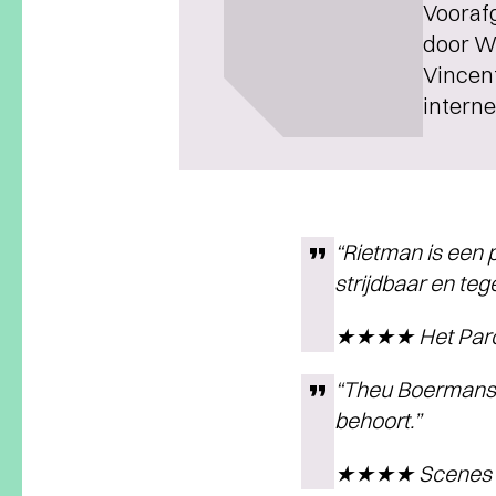
Voorafg
door Wo
Vincent
interne
“Rietman is een 
strijdbaar en te
★★★★ Het Paro
“Theu Boermans l
behoort.”
★★★★ Scenes