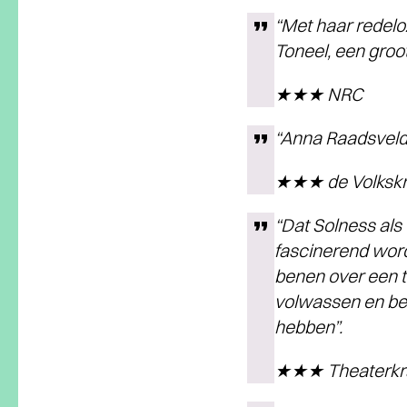
“Met haar redeloz
Toneel, een groo
★★★ NRC
“Anna Raadsveld
★★★ de Volkskr
“Dat Solness als 
fascinerend word
benen over een t
volwassen en be
hebben”.
★★★ Theaterkr