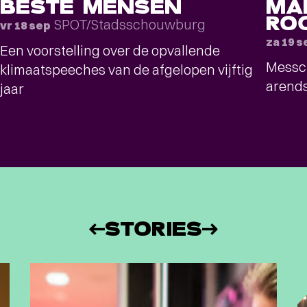
BESTE MENSEN
MA
RO
SPOT/Stadsschouwburg
vr 18 sep
za 19 s
Een voorstelling over de opvallende
Messc
klimaatspeeches van de afgelopen vijftig
arends
jaar
STORIES