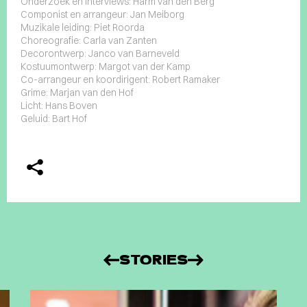
Onderzoek en interviews: Harm van den Berg
Componist en arrangeur: Jan Meiborg
Muzikale leiding: Piet Roorda
Choreografie: Carla van Zanten
Decorontwerp: Janco van Barneveld
Kostuumontwerp: Margot van der Kamp
Co-arrangeur en koordirigent: Robert Ramaker
Grime: Marjan van den Hof
Licht: Hans Boven
Geluid: Bart Hof
STORIES