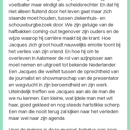
voetballer maar eindigt als scheidsrechter. En dat hij
niet alleen fluitend door het leven gaat maar zich
staande moet houden, tussen ziekenhuis- en
schouwburgbezoek door. We zijn getuige van de
halfbakken coming-out tegenover zijn ouders en de
wijze waarop hij carrière maakt bij de krant. Hoe
Jacques zich groot houdt nauwelijks emotie toont bij
het verlies van zijn vriend. En hoe hij om te
overleven in Aalsmeer de rol van azijnpisser aan
moet nemen en uitgroeit tot bekende Nederlander.
Een Jacques die weifelt tussen de oprechtheid van
de journalist en showmanschap van de presentator
en wegvlucht in zijn beroemdheid en zijn werk.
Uiteindelijk treffen we Jacques aan als de man die
we nu kennen. Een kleine, wat ijdele man met wit
haar, goed gekleed en nog steeds hartstikke scherp.
Een man die nooit terug zal kijken naar het verleden
maar wel naar zijn agenda.
Voor de makers is deze musical, behalve een zeer