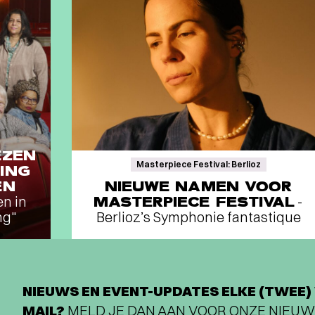
EZEN
Masterpiece Festival: Berlioz
ING
EN
NIEUWE NAMEN VOOR
en in
MASTERPIECE FESTIVAL
-
ng"
Berlioz’s Symphonie fantastique
NIEUWS EN EVENT-UPDATES ELKE (TWEE) 
MAIL?
MELD JE DAN AAN VOOR ONZE NIEUW