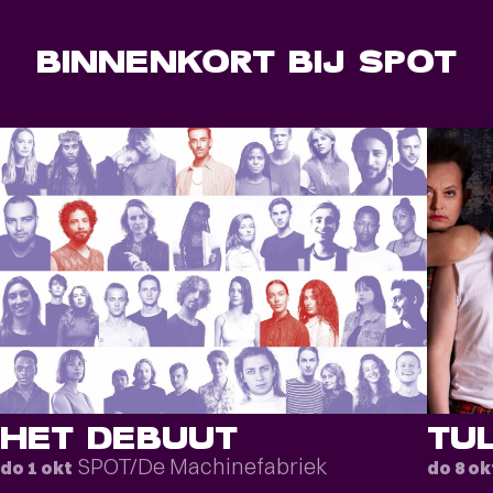
BINNENKORT BIJ SPOT
HET DEBUUT
TU
SPOT/De Machinefabriek
do 1 okt
do 8 ok