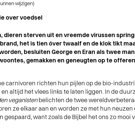
 kunnen wijzigen)
e over voedsel
 dieren sterven uit en vreemde virussen sprin
brand, het is tien óver twaalf en de klok tikt ma
worden, besluiten George en Eran als twee mann
oontes, gemakken en geneugten op te offeren
 carnivoren richten hun pijlen op de bio-industri
 en altijd het vlees links te laten liggen. In de d
en veganisten
belichten de twee wereldverbetera
oren ze elkaar aan en worden ze met hun neuzen o
gespaard, want zoals de Bijbel het ons zo mooi vert