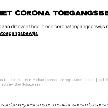
MET CORONA TOEGANGSBE
 aan dit event heb je een coronatoegangsbewijs 
natoegangsbewijs
.
s Tobal en Eran Ben-Michaël | concept en regie: Koos Terpstra | spel: El
| techniek: Bart Schatteleijn
worden veganisten is een conflict waarin de tegenstr