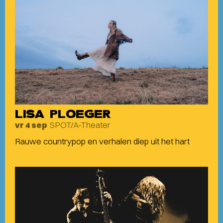
LISA PLOEGER
SPOT/A-Theater
vr 4 sep
Rauwe countrypop en verhalen diep uit het hart