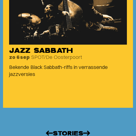
JAZZ SABBATH
SPOT/De Oosterpoort
zo 6 sep
Bekende Black Sabbath-riffs in verrassende
jazzversies
STORIES