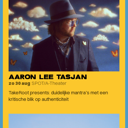
AARON LEE TASJAN
SPOT/A-Theater
zo 30 aug
TakeRoot presents: duidelijke mantra’s met een
kritische blik op authenticiteit