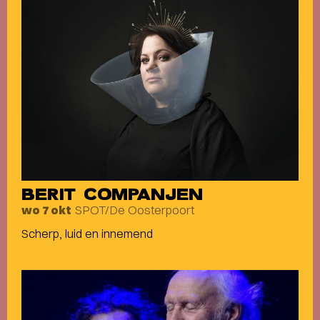
BERIT COMPANJEN
SPOT/De Oosterpoort
wo 7 okt
Scherp, luid en innemend