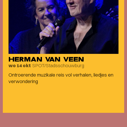
HERMAN VAN VEEN
SPOT/Stadsschouwburg
wo 14 okt
Ontroerende muzikale reis vol verhalen, liedjes en
verwondering