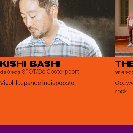
KISHI BASHI
TH
SPOT/De Oosterpoort
do 3 sep
vr 4 se
Viool-loopende indiepopster
Opzwep
rock