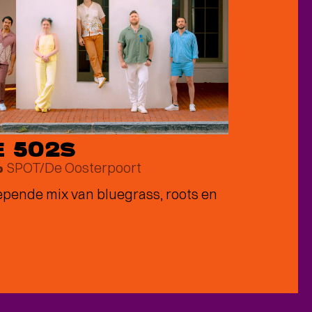
E 502S
SPOT/De Oosterpoort
p
ende mix van bluegrass, roots en