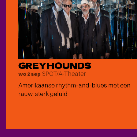
GREYHOUNDS
SPOT/A-Theater
wo 2 sep
Amerikaanse rhythm-and-blues met een
rauw, sterk geluid