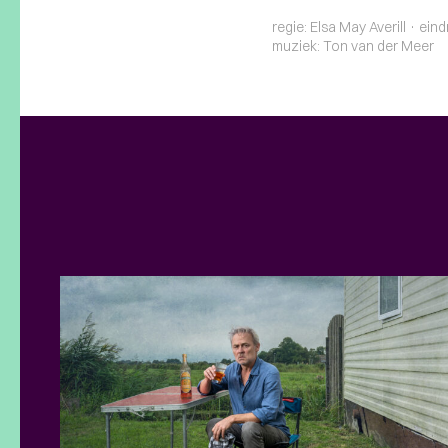
regie: Elsa May Averill · ein
muziek: Ton van der Meer