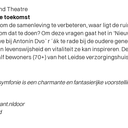
and Theatre
e toekomst
 om de samenleving te verbeteren, waar ligt de ru
om dat te doen? Om deze vragen gaat het in ‘Nie
 bij Antonín Dvo`r´ák te rade bij de oudere gene
 levenswijsheid en vitaliteit ze kan inspireren. D
lf bewoners (70+) van het Leidse verzorgingshuis
ymfonie is een charmante en fantasierijke voorstelli
nt.nldoor
d