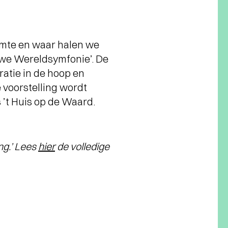
imte en waar halen we
uwe Wereldsymfonie’. De
ratie in de hoop en
e voorstelling wordt
 ’t Huis op de Waard.
ng.’ Lees
hier
de volledige