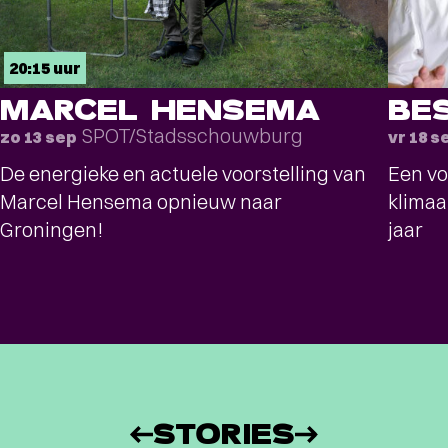
20:15 uur
MARCEL HENSEMA
BE
SPOT/Stadsschouwburg
zo 13 sep
vr 18 s
De energieke en actuele voorstelling van
Een vo
Marcel Hensema opnieuw naar
klimaa
Groningen!
jaar
STORIES