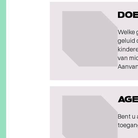
DOE
Welke g
geluid 
kinder
van mic
Aanvan
AGE
Bent u 
toegang