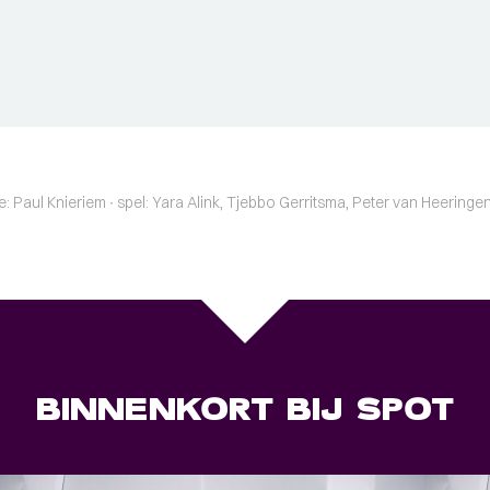
e: Paul Knieriem ∙ spel: Yara Alink, Tjebbo Gerritsma, Peter van Heeringen
BINNENKORT BIJ SPOT