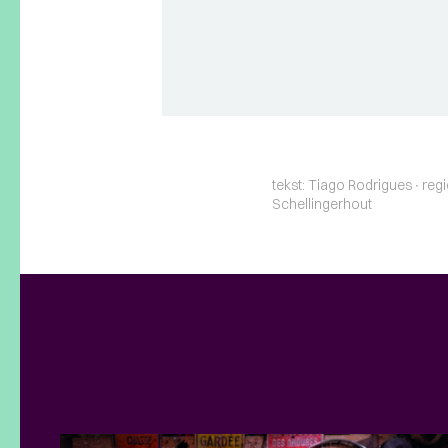
tekst: Tiago Rodrigues ∙ regi
Schellingerhout