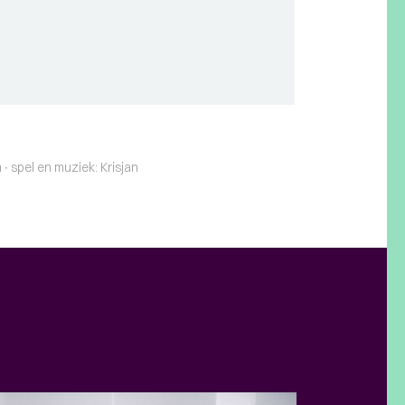
 ∙ spel en muziek: Krisjan