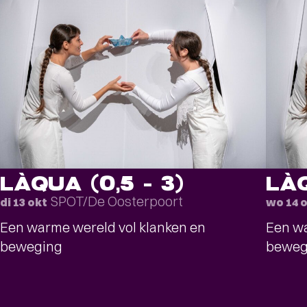
LÀQUA (0,5 – 3)
LÀQ
SPOT/De Oosterpoort
di 13 okt
wo 14 
Een warme wereld vol klanken en
Een wa
beweging
beweg