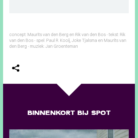
concept: Maurits van den Berg en Rik van den Bos ∙ tekst: Rik
van den Bos ∙ spel: Paul R. Kooij, Joke Tjalsma en Maurits van
den Berg ∙ muziek: Jan Groenteman
BINNENKORT BIJ SPOT