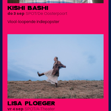
KISHI BASHI
SPOT/De Oosterpoort
do 3 sep
Viool-loopende indiepopster
LISA PLOEGER
SPOT/A-Theater
vr 4 sep