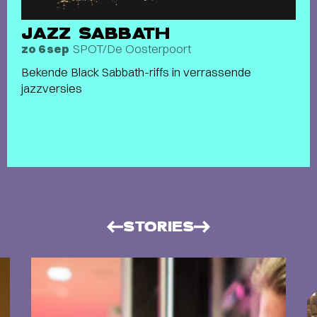
JAZZ SABBATH
SPOT/De Oosterpoort
zo 6 sep
Bekende Black Sabbath-riffs in verrassende
jazzversies
STORIES