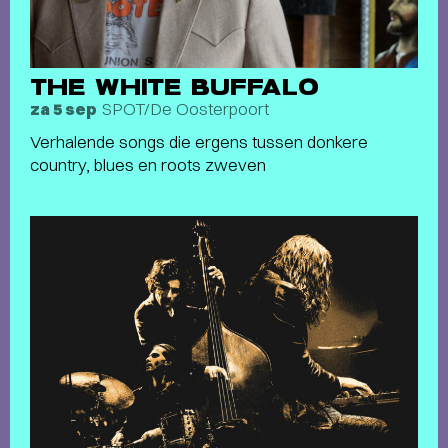
THE WHITE BUFFALO
SPOT/De Oosterpoort
za 5 sep
Verhalende songs die ergens tussen donkere
country, blues en roots zweven