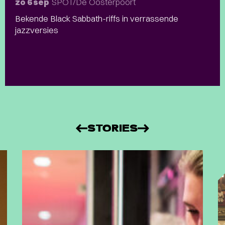
SPOT/De Oosterpoort
zo 6 sep
Bekende Black Sabbath-riffs in verrassende
jazzversies
STORIES