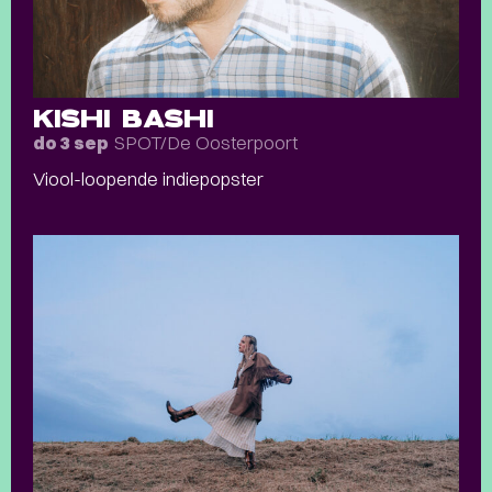
KISHI BASHI
SPOT/De Oosterpoort
do 3 sep
Viool-loopende indiepopster