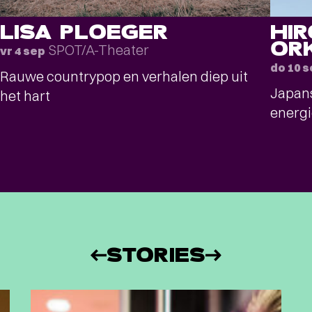
LISA PLOEGER
HI
OR
SPOT/A-Theater
vr 4 sep
do 10 
Rauwe countrypop en verhalen diep uit
Japans
het hart
energi
STORIES