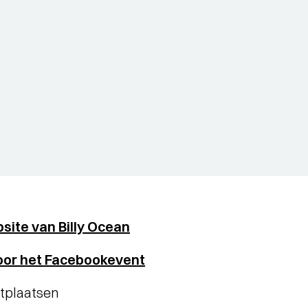
bsite van Billy Ocean
voor het Facebookevent
itplaatsen