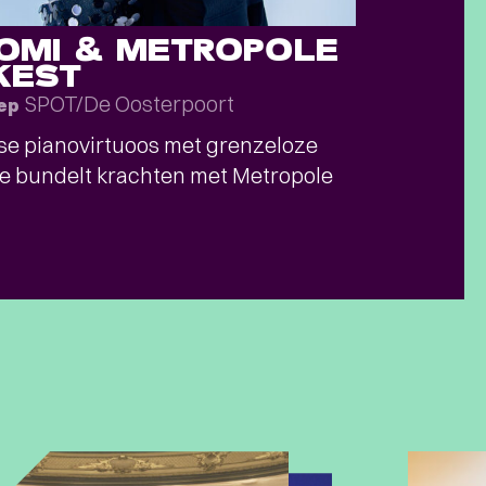
ROMI & METROPOLE
KEST
SPOT/De Oosterpoort
sep
e pianovirtuoos met grenzeloze
e bundelt krachten met Metropole