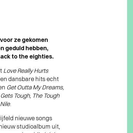
arvoor ze gekomen
en geduld hebben,
ck to the eighties.
et
Love Really Hurts
 en dansbare hits echt
en
Get Outta My Dreams,
Gets Tough, The Tough
Nile
.
wijfeld nieuwe songs
 nieuw studioalbum uit,