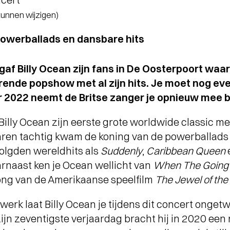
 kunnen wijzigen)
powerballads en dansbare hits
gaf Billy Ocean zijn fans in De Oosterpoort wa
rende popshow met al zijn hits. Je moet nog ev
 2022 neemt de Britse zanger je opnieuw mee ba
Billy Ocean zijn eerste grote worldwide classic m
 jaren tachtig kwam de koning van de powerballads
olgden wereldhits als
Suddenly
,
Caribbean Queen
arnaast ken je Ocean wellicht van
When The Going 
song van de Amerikaanse speelfilm
The Jewel of the 
werk laat Billy Ocean je tijdens dit concert onget
zijn zeventigste verjaardag bracht hij in 2020 een