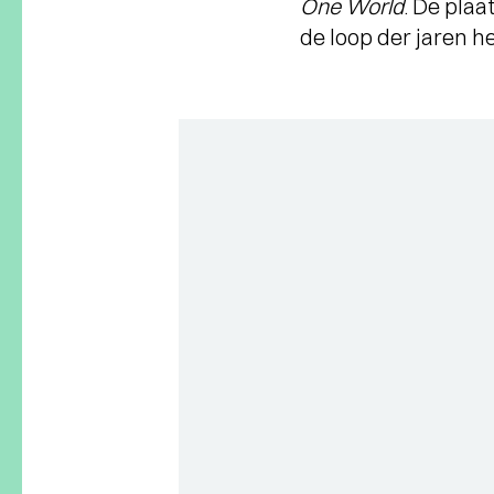
One World
. De plaa
de loop der jaren he