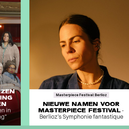
EZEN
Masterpiece Festival: Berlioz
ING
EN
NIEUWE NAMEN VOOR
en in
MASTERPIECE FESTIVAL
-
ng"
Berlioz’s Symphonie fantastique