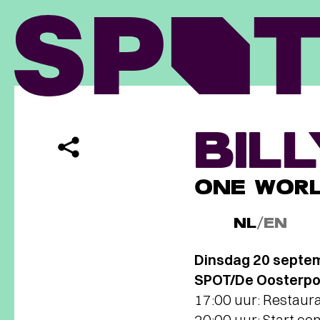
BIL
ONE WORL
NL
/
EN
Dinsdag 20 septe
SPOT/De Oosterpoo
17:00 uur: Restaur
20:00 uur: Start co