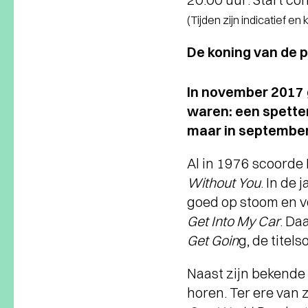
(Tijden zijn indicatief en
De koning van de 
In november 2017 
waren: een spette
maar in september
Al in 1976 scoorde 
Without You
. In de
goed op stoom en v
Get Into My Car
. Da
Get Goin
g, de titel
Naast zijn bekende 
horen. Ter ere van 