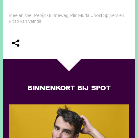
idee en spel: Pepijn Gunneweg, Pim Muda, Joost Spijkers en
Friso van Vemde
BINNENKORT BIJ SPOT