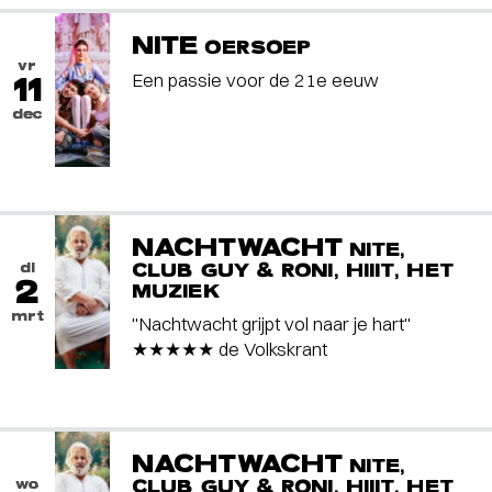
NITE
OERSOEP
vr
Een passie voor de 21e eeuw
11
dec
NACHTWACHT
NITE,
di
CLUB GUY & RONI, HIIIT, HET
2
MUZIEK
mrt
"Nachtwacht grijpt vol naar je hart"
★★★★★ de Volkskrant
NACHTWACHT
NITE,
wo
CLUB GUY & RONI, HIIIT, HET