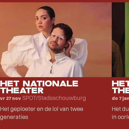
HET NATIONALE
HE
THEATER
TH
SPOT/Stadsschouwburg
vr 27 nov
do 7 ja
Het geploeter en de lol van twee
Het du
generaties
in oorl