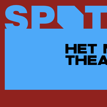
HET 
THEA