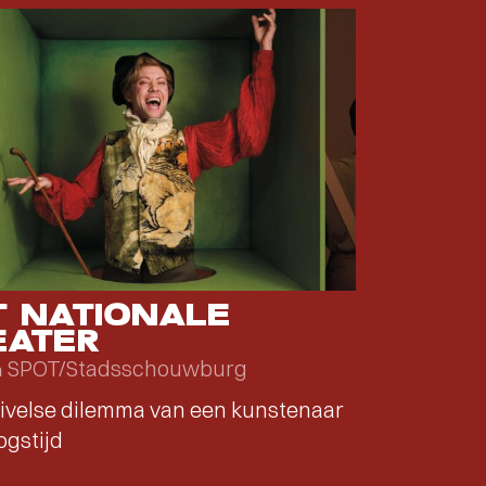
T NATIONALE
EATER
SPOT/Stadsschouwburg
n
ivelse dilemma van een kunstenaar
ogstijd