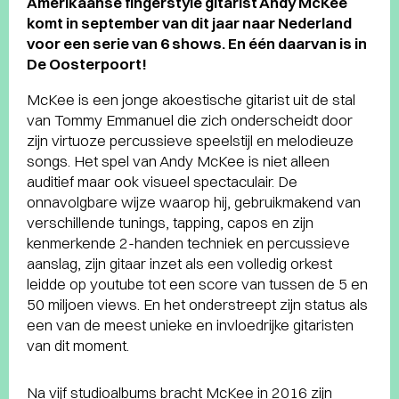
Amerikaanse fingerstyle gitarist Andy McKee
komt in september van dit jaar naar Nederland
voor een serie van 6 shows. En één daarvan is in
De Oosterpoort!
McKee is een jonge akoestische gitarist uit de stal
van Tommy Emmanuel die zich onderscheidt door
zijn virtuoze percussieve speelstijl en melodieuze
songs. Het spel van Andy McKee is niet alleen
auditief maar ook visueel spectaculair. De
onnavolgbare wijze waarop hij, gebruikmakend van
verschillende tunings, tapping, capos en zijn
kenmerkende 2-handen techniek en percussieve
aanslag, zijn gitaar inzet als een volledig orkest
leidde op youtube tot een score van tussen de 5 en
50 miljoen views. En het onderstreept zijn status als
een van de meest unieke en invloedrijke gitaristen
van dit moment.
Na vijf studioalbums bracht McKee in 2016 zijn