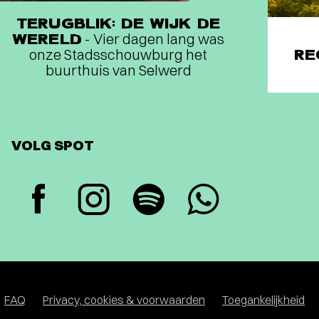
TERUGBLIK: DE WIJK DE
WERELD
- Vier dagen lang was
onze Stadsschouwburg het
RE
buurthuis van Selwerd
VOLG SPOT
FAQ
Privacy, cookies & voorwaarden
Toegankelijkheid