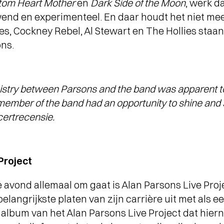
tom Heart Mother
en
Dark Side of the Moon
, werk d
wend en experimenteel. En daar houdt het niet mee 
s, Cockney Rebel, Al Stewart en The Hollies staa
ns.
stry between Parsons and the band was apparent to
ember of the band had an opportunity to shine and s
certrecensie.
Project
avond allemaal om gaat is Alan Parsons Live Proje
elangrijkste platen van zijn carrière uit met als e
k album van het Alan Parsons Live Project dat hier