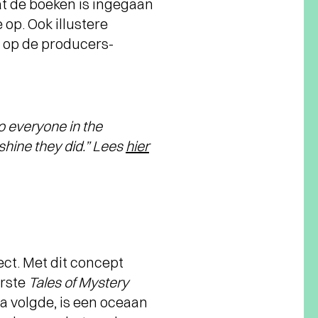
at de boeken is ingegaan
op. Ook illustere
n op de producers-
 everyone in the
hine they did.” Lees
hier
ct. Met dit concept
erste
Tales of Mystery
na volgde, is een oceaan