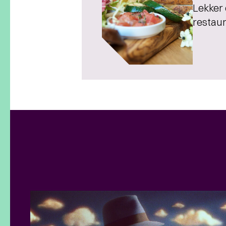
Lekker 
restau