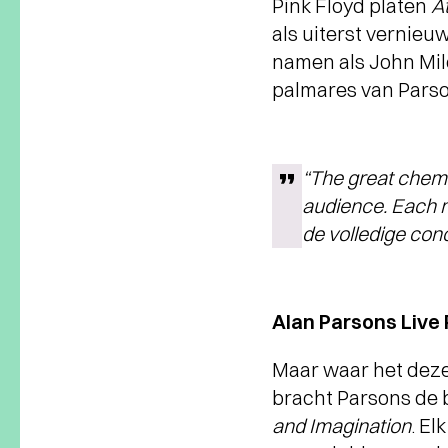
Pink Floyd platen
A
als uiterst vernieu
namen als John Mile
palmares van Parso
“The great chemi
audience. Each m
de volledige con
Alan Parsons Live 
Maar waar het deze 
bracht Parsons de b
and Imagination
. El