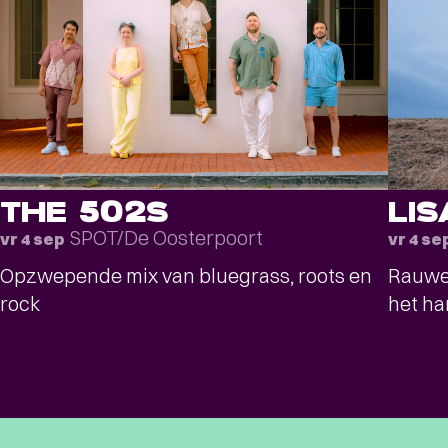
THE 502S
LI
SPOT/De Oosterpoort
vr 4 sep
vr 4 se
Opzwepende mix van bluegrass, roots en
Rauwe 
rock
het ha