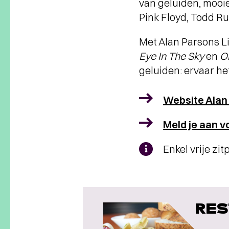
van geluiden, mooi
Pink Floyd, Todd R
Met Alan Parsons Li
Eye In The Sky
en
O
geluiden: ervaar he
Website Alan 
Meld je aan v
Enkel vrije zi
RES