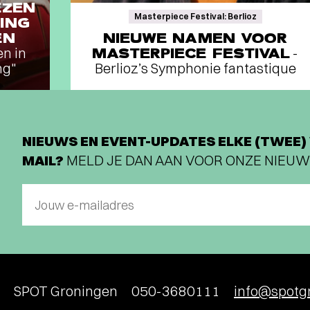
EZEN
Masterpiece Festival: Berlioz
ING
EN
NIEUWE NAMEN VOOR
en in
MASTERPIECE FESTIVAL
-
ng"
Berlioz’s Symphonie fantastique
NIEUWS EN EVENT-UPDATES ELKE (TWEE) 
MAIL?
MELD JE DAN AAN VOOR ONZE NIEUW
Jouw e-mailadres
SPOT Groningen
050-3680111
info@spotgr