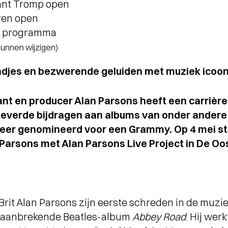
ant Tromp open
ren open
g programma
 kunnen wijzigen)
djes en bezwerende geluiden met muziek icoon
nt en producer Alan Parsons heeft een carriè
leverde bijdragen aan albums van onder andere
 keer genomineerd voor een Grammy. Op 4 mei st
Parsons met Alan Parsons Live Project in De Oo
 Brit Alan Parsons zijn eerste schreden in de muzi
 baanbrekende Beatles-album
Abbey Road
. Hij wer