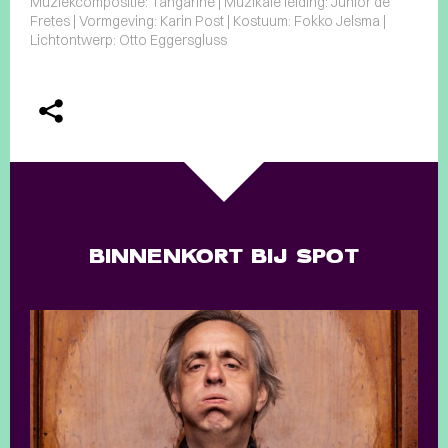
Muziekcompositie: Tangarine | Muzikale leiding: Junior de
Fretes | Vormgeving: Karin Post | Kostuum: Fokko Jelsma |
Lichtontwerp: Otto Eggersgluss
BINNENKORT BIJ SPOT