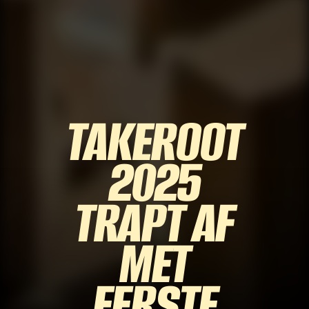
TAKEROOT
2025
TRAPT AF
MET
EERSTE