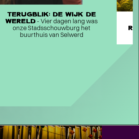
CHOREOGRAAF CONNOR
HUMACHER OVER RAGING
TERUGBLIK: DE WIJK DE
AGAINST VARIOUS
WERELD
- Vier dagen lang was
EMENTS
- Raven voor het leven
onze Stadsschouwburg het
RE
buurthuis van Selwerd