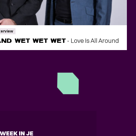
terview
AND WET WET WET
- Love Is All Around