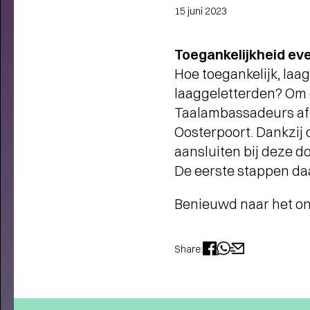
15 juni 2023
Toegankelijkheid ev
Hoe toegankelijk, laa
laaggeletterden? Om d
Taalambassadeurs afg
Oosterpoort. Dankzij
aansluiten bij deze 
De eerste stappen da
Benieuwd naar het o
Share:
THEATERMAKER STEEF DE