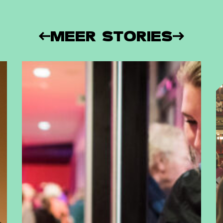
WAT EEN JAAR MET FUSE!
-
- Al
Terugblik op Fuse als Artist in
je 
Residence
MEER STORIES
Short story