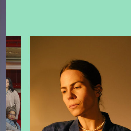
JONG OVER TULIP TOWN
-
Operette, punk, humor, liefde en
kartonnen magie