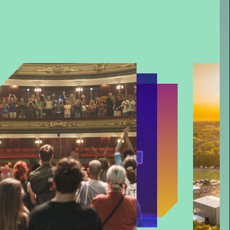
s member steun je ons én profiteer
van veel voordelen, zoals voorrang
bij de kaartverkoop.
Interview