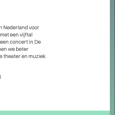
 in Nederland voor
et een vijftal
een concert in De
nen we beter
e theater en muziek.
e
.
Short story
AROM MEMBER WORDEN?