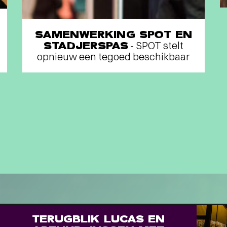
STADSPARK 100 JAAR
-
SC
Legendarische concerten op de
SAMENWERKING SPOT EN
Drafbaan
EL
STADJERSPAS
- SPOT stelt
opnieuw een tegoed beschikbaar
TERUGBLIK LUCAS EN