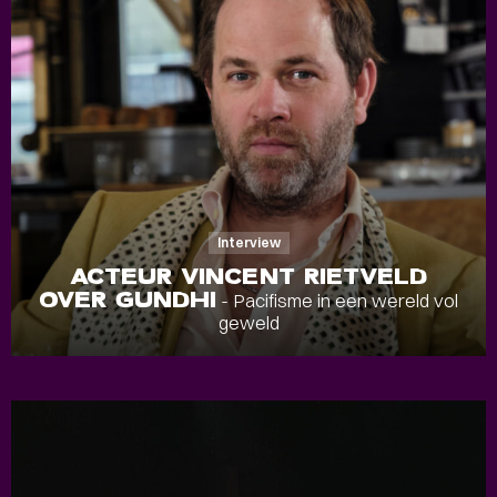
Interview
ACTEUR VINCENT RIETVELD
OVER GUNDHI
- Pacifisme in een wereld vol
geweld