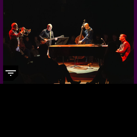
JORIS TEEPE PRESENTS: NYCTG
-
Voor een kleine prijs genieten van
topjazzmuzikanten