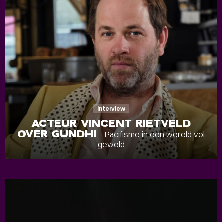
Interview
ACTEUR VINCENT RIETVELD
OVER GUNDHI
- Pacifisme in een wereld vol
geweld