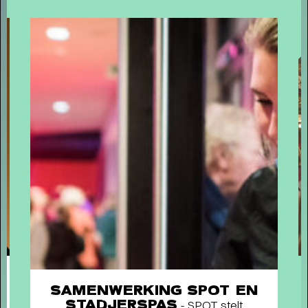
Short story
WAAROM MEMBER WORDEN?
- Als
member steun je ons én profiteer je van veel
voordelen, zoals voorrang bij de kaartverkoop.
SAMENWERKING SPOT EN
STADJERSPAS
- SPOT stelt