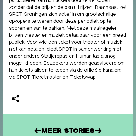
zonder dat de prijzen de pan uit rijzen. Daarnaast zet
Terugblik
SPOT Groningen zich actief in om grootschalige
WAT EEN JAAR MET FUSE!
- Terugblik
opkopers te weren door deze periodiek op te
op Fuse als Artist in Residence
sporen en aan te pakken. Met deze maatregelen
blijven theater en muziek betaalbaar voor een breed
publiek. Voor wie een ticket voor theater of muziek
niet kan betalen, biedt SPOT in samenwerking met
onder andere Stadjerspas en Humanitas alsnog
mogelijkheden. Bezoekers worden geadviseerd om
hun tickets alleen te kopen via de officiële kanalen:
via SPOT, Ticketmaster en Ticketswap.
MEER STORIES