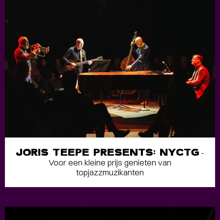
JORIS TEEPE PRESENTS: NYCTG
-
Voor een kleine prijs genieten van
topjazzmuzikanten