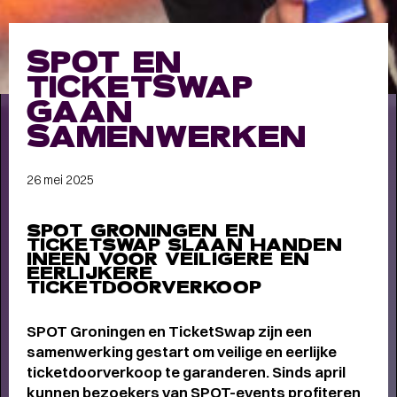
Meet the band
Longread
SPOT EN
MEET THE BAND:
TICKETSWAP
MUMFORD & SONS
-
GAAN
SAMENWERKEN
26 mei 2025
ALLE STORIES
VAN
SPOT GRONINGEN:
SPOT GRONINGEN EN
TICKETSWAP SLAAN HANDEN
NIEUWS
,
INTERVIEWS
,
INEEN VOOR VEILIGERE EN
EERLIJKERE
COLUMNS
,
KORTE
EN
TICKETDOORVERKOOP
LANGE VERHALEN
SPOT Groningen en TicketSwap zijn een
samenwerking gestart om veilige en eerlijke
ticketdoorverkoop te garanderen. Sinds april
kunnen bezoekers van SPOT-events profiteren