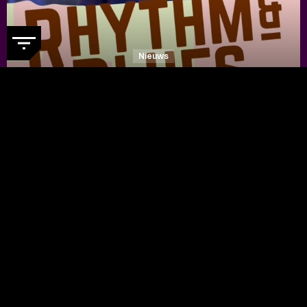
Nieuws
DE RHYTHM & BLUES NIGHT
WEBSITE IS IN EEN NIEUW
JASJE GESTOKEN
- Ontdek nu de
vernieuwde festivalwebsite