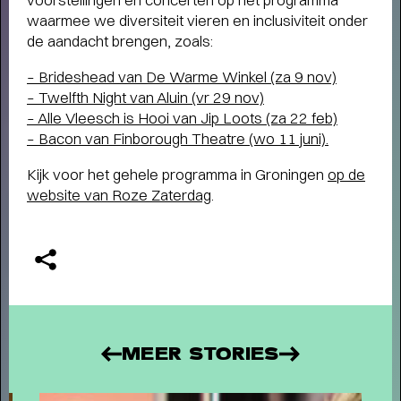
waarmee we diversiteit vieren en inclusiviteit onder
de aandacht brengen, zoals:
– Brideshead van De Warme Winkel (za 9 nov)
– Twelfth Night van Aluin (vr 29 nov)
– Alle Vleesch is Hooi van Jip Loots (za 22 feb)
– Bacon van Finborough Theatre (wo 11 juni).
Kijk voor het gehele programma in Groningen
op de
website van Roze Zaterdag
.
MEER STORIES
THEATERMAKER STEEF DE JONG
OVER TULIP TOWN
- Operette, punk,