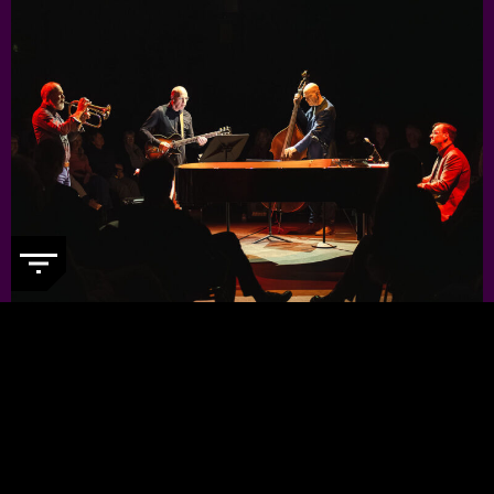
JORIS TEEPE PRESENTS: NYCTG
-
Voor een kleine prijs genieten van
topjazzmuzikanten