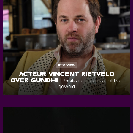
Interview
ACTEUR VINCENT RIETVELD
OVER GUNDHI
- Pacifisme in een wereld vol
geweld