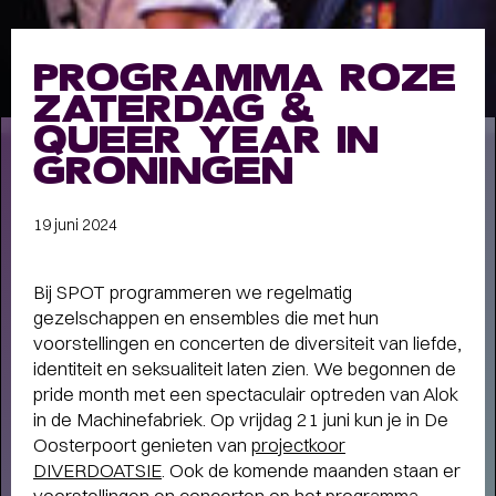
Meet the band
Longread
PROGRAMMA ROZE
MEET THE BAND:
ZATERDAG &
MUMFORD & SONS
-
QUEER YEAR IN
GRONINGEN
19 juni 2024
ALLE STORIES
VAN
SPOT GRONINGEN:
Bij SPOT programmeren we regelmatig
gezelschappen en ensembles die met hun
NIEUWS
,
INTERVIEWS
,
voorstellingen en concerten de diversiteit van liefde,
COLUMNS
,
KORTE
EN
identiteit en seksualiteit laten zien. We begonnen de
LANGE VERHALEN
pride month met een spectaculair optreden van Alok
in de Machinefabriek. Op vrijdag 21 juni kun je in De
Oosterpoort genieten van
projectkoor
DIVERDOATSIE
. Ook de komende maanden staan er
voorstellingen en concerten op het programma