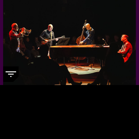
JORIS TEEPE PRESENTS: NYCTG
-
Voor een kleine prijs genieten van
topjazzmuzikanten