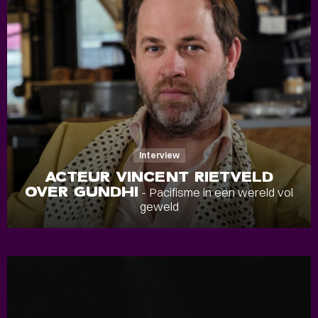
Interview
ACTEUR VINCENT RIETVELD
OVER GUNDHI
- Pacifisme in een wereld vol
geweld