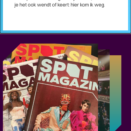
je het ook wendt of keert: hier kom ik weg.
Terugblik
WAT EEN JAAR MET FUSE!
- Terugblik
op Fuse als Artist in Residence