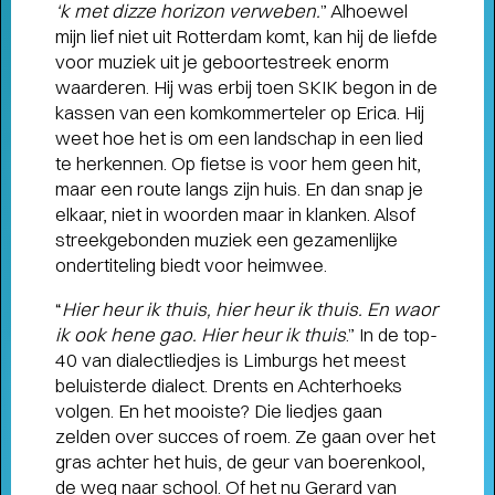
‘k met dizze horizon verweben.
” Alhoewel
mijn lief niet uit Rotterdam komt, kan hij de liefde
voor muziek uit je geboortestreek enorm
waarderen. Hij was erbij toen SKIK begon in de
kassen van een komkommerteler op Erica. Hij
weet hoe het is om een landschap in een lied
te herkennen. Op fietse is voor hem geen hit,
maar een route langs zijn huis. En dan snap je
elkaar, niet in woorden maar in klanken. Alsof
streekgebonden muziek een gezamenlijke
ondertiteling biedt voor heimwee.
“
Hier heur ik thuis, hier heur ik thuis. En waor
ik ook hene gao. Hier heur ik thuis
.” In de top-
40 van dialectliedjes is Limburgs het meest
beluisterde dialect. Drents en Achterhoeks
volgen. En het mooiste? Die liedjes gaan
zelden over succes of roem. Ze gaan over het
gras achter het huis, de geur van boerenkool,
THEATERMAKER STEEF DE JONG
de weg naar school. Of het nu Gerard van
OVER TULIP TOWN
- Operette, punk,