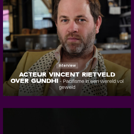
Interview
ACTEUR VINCENT RIETVELD
OVER GUNDHI
- Pacifisme in een wereld vol
geweld