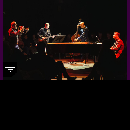
JORIS TEEPE PRESENTS: NYCTG
-
Voor een kleine prijs genieten van
topjazzmuzikanten