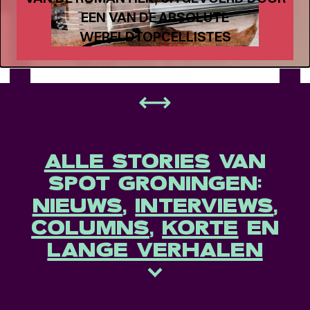
EEN VAN DE ABSOLUTE
Meet the band
Longread
WERELDTOPCELLISTES
MEET THE BAND:
MUMFORD & SONS
-
ALLE STORIES
VAN
SPOT GRONINGEN:
NIEUWS
,
INTERVIEWS
,
COLUMNS
,
KORTE
EN
LANGE VERHALEN