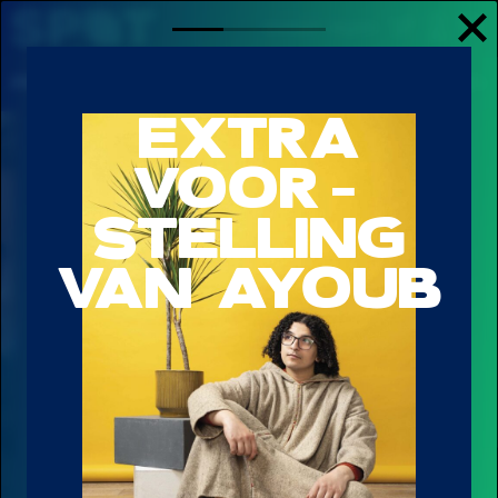
Contact
English
PROGRAMMA
INFORMATIE
STORIES
EXTRA
Stories
VOOR-
STELLING
VAN AYOUB