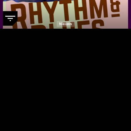
Nieuws
DE RHYTHM & BLUES NIGHT
WEBSITE IS IN EEN NIEUW
JASJE GESTOKEN
- Ontdek nu de
vernieuwde festivalwebsite