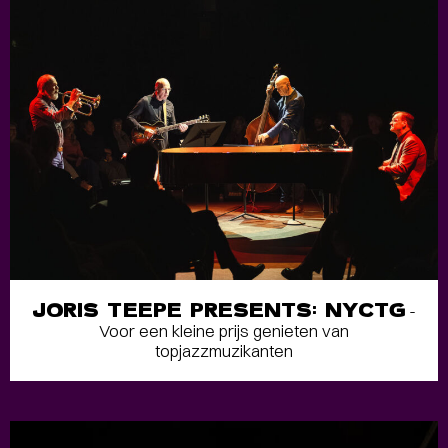
JORIS TEEPE PRESENTS: NYCTG
-
Voor een kleine prijs genieten van
topjazzmuzikanten