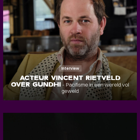
Interview
ACTEUR VINCENT RIETVELD
OVER GUNDHI
- Pacifisme in een wereld vol
geweld