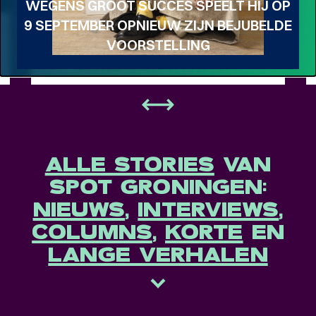
WEGENS GROOT SUCCES SPEELT HIJ OP
9 SEPTEMBER OPNIEUW ZIJN BEJUBELDE
Meet the band
Longread
VOORSTELLING
MEET THE BAND:
MUMFORD & SONS
-
ALLE STORIES
VAN
SPOT GRONINGEN:
NIEUWS
,
INTERVIEWS
,
COLUMNS
,
KORTE
EN
LANGE VERHALEN