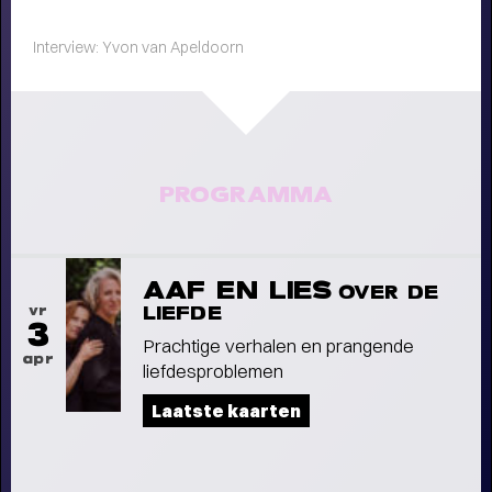
Interview: Yvon van Apeldoorn
PROGRAMMA
Interview
CHOREOGRAAF CONNOR
AAF EN LIES
OVER DE
SCHUMACHER OVER RAGING
vr
LIEFDE
AGAINST VARIOUS ELEMENTS
3
-
Prachtige verhalen en prangende
Raven voor het leven
apr
liefdesproblemen
Laatste kaarten