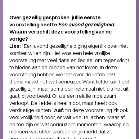
humor, liefde en kartonnen magie
Over gezellig gesproken: jullie
eerste
voorstelling heette
Een avond
gezelligheid
.
Waarin verschilt deze
voorstelling van de
vorige?
Lies:
“Een avond gezelligheid ging eigenlijk over niet
somber willen zijn. Het was een hele vrolijke
voorstelling met veel dans en liedjes, om tegenwicht
te bieden aan de ellende van het leven. In deze
voorstelling hebben we het over de liefde. Dat
thema maakt het wat serieuzer. Want liefde kan heel
gezellig zijn, maar soms ook helemaal niet; als het uit
gaat, bijvoorbeeld. Of als een relatie moeizaam
verloopt. De liefde is heel mooi, maar heeft ook
verdrietige kanten.”
Aaf:
“In deze voorstelling zit ook
veel vrolijkheid hoor, er valt veel te lachen. Maar af
en toe zijn er wat serieuzere momenten, waarop de
mensen wat stiller worden en je merkt dat ze
gewoon heel goed zitten te luisteren.”