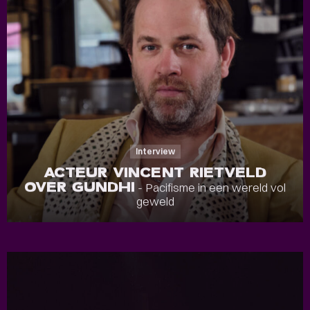
Interview
ACTEUR VINCENT RIETVELD
OVER GUNDHI
- Pacifisme in een wereld vol
geweld