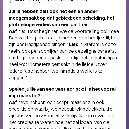
Terugblik
Jullie hebben zelf ook het een en
ander
WAT EEN JAAR MET FUSE!
- Terugblik
meegemaakt op dat gebied:
een scheiding, het
op Fuse als Artist in Residence
plotselinge verlies
van een partner…
Aaf
: “Ja. Daar beginnen we de voorstelling ook mee.
Dan valt het publiek altijd meteen een beetje stil, het
zijn best ingrijpende dingen.”
Lies
: “Daarom is deze
reeks ook persoonlijker dan de gezelligheidsreeks,
omdat ja, op een bepaalde leeftijd heb je natuurlijk al
heel wat kilometers gemaakt in de liefde. Over
iedere fase hebben we inmiddels wel iets te
zeggen.”
Spelen jullie van een vast script of is
het vooral
improvisatie?
Aaf
: “We hebben een script, maar er zijn ook
onderdelen waarbij we het publiek betrekken, die
zijn dus van de avond afhankelijk. Ik hou ervan om
niet precies te weten hoe het zal lopen. Van die
verrassende elementen, die soms hele grappige