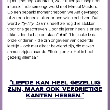
bij mugmetdegoudentand, waar ik tien jaar lang heel
intensief heb samengewerkt met Marcel Musters.
Op een bepaald moment hebben we Aaf gevraagd
of ze een toneelstuk voor ons wilde schrijven. Dat
werd
Fifty-fifty
. Daarna heeft ze nog drie stukken
voor ons geschreven. Door die jaren heen is er een
dikke vriendschap ontstaan.”
Aaf
: “Het leuke is dat
onze kinderen – die zijn ongeveer van dezelfde
leeftijd – ook met elkaar bevriend zijn, die maken
samen tripjes naar de Efteling en zo. Het is heel
gezellig allemaal.”
“LIEFDE KAN HEEL GEZELLIG
ZIJN, MAAR OOK VERDRIETIGE
KANTEN HEBBEN.”
THEATERMAKER STEEF DE JONG
OVER TULIP TOWN
- Operette, punk,