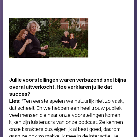
FAMILIE VOORSTELLINGEN VOOR
KLEINE EN GROTE KINDEREN
-
Schuif aan bij SPOT voor het mooiste jeugdtheater!
Jullie voorstellingen waren verbazend
snel bijna
overal uitverkocht. Hoe
verklaren jullie dat
succes?
Lies
: “Ten eerste spelen we natuurlijk niet zo vaak,
dat scheelt. En we hebben een heel trouw publiek;
veel mensen die naar onze voorstellingen komen
kijken zijn luisteraars van onze podcast. Ze kennen
onze karakters dus eigenlijk al best goed, daarom
gaan ze ook zo makkelijk mee in de interactie. Je