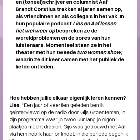
en (toneel)schrijver
en columnist Aaf
Brandt Corstius
trekken al jaren samen op,
Meet the band
Longread
als
vriendinnen en als collega’s in het
vak. In
MEET THE BAND:
hun populaire podcast
Lies en
Aaf lossen
MUMFORD & SONS
-
het wel weer op
bespreken
ze de
wereldproblemen en de sores
van hun
luisteraars. Momenteel staan
ze in het
theater met hun tweede
two women show
,
waarin ze dit keer
samen met het publiek de
liefde
ontleden.
ALLE STORIES
VAN
SPOT GRONINGEN:
NIEUWS
,
INTERVIEWS
,
Hoe hebben jullie elkaar eigenlijk
leren kennen?
COLUMNS
,
KORTE
EN
Lies
: “Een jaar of veertien geleden ben ik
LANGE VERHALEN
geinterviewd op de radio door Gijs Groenteman, in
zijn programma waar je twee uur lang je eigen
plaatjes mocht draaien. Gijs was getrouwd met Aaf;
via hem heb ik haar ontmoet. In die periode begon ik