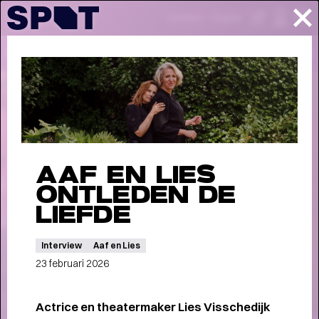
Contact
English
PROGRAMMA
INFORMATIE
STORIES
Stories
AAF EN LIES
ONTLEDEN DE
LIEFDE
Interview
Aaf en Lies
23 februari 2026
Actrice en theatermaker Lies
Visschedijk