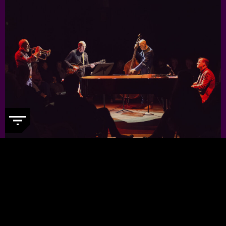
JORIS TEEPE PRESENTS: NYCTG
-
Voor een kleine prijs genieten van
topjazzmuzikanten