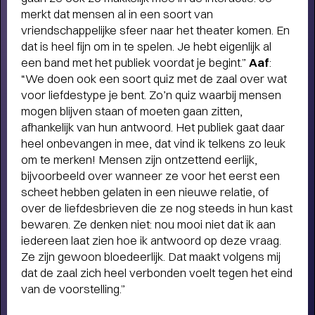
merkt dat mensen al in een soort van
vriendschappelijke sfeer naar het theater komen. En
dat is heel fijn om in te spelen. Je hebt eigenlijk al
een band met het publiek voordat je begint.”
Aaf
:
“We doen ook een soort quiz met de zaal over wat
voor liefdestype je bent. Zo’n quiz waarbij mensen
mogen blijven staan of moeten gaan zitten,
afhankelijk van hun antwoord. Het publiek gaat daar
heel onbevangen in mee, dat vind ik telkens zo leuk
Short story
om te merken! Mensen zijn ontzettend eerlijk,
STADSPARK 100 JAAR
- Legendarische
bijvoorbeeld over wanneer ze voor het eerst een
concerten op de Drafbaan
scheet hebben gelaten in een nieuwe relatie, of
over de liefdesbrieven die ze nog steeds in hun kast
bewaren. Ze denken niet: nou mooi niet dat ik aan
iedereen laat zien hoe ik antwoord op deze vraag.
Ze zijn gewoon bloedeerlijk. Dat maakt volgens mij
dat de zaal zich heel verbonden voelt tegen het eind
van de voorstelling.”