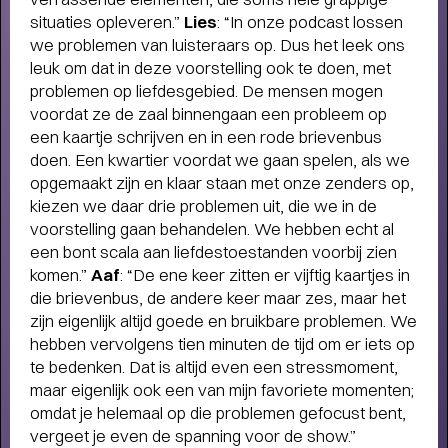
situaties opleveren.”
Lies
: “In onze podcast lossen
we problemen van luisteraars op. Dus het leek ons
leuk om dat in deze voorstelling ook te doen, met
Short story
problemen op liefdesgebied. De mensen mogen
WAAROM MEMBER WORDEN?
- Als
voordat ze de zaal binnengaan een probleem op
member steun je ons én profiteer je van veel
een kaartje schrijven en in een rode brievenbus
voordelen, zoals voorrang bij de kaartverkoop.
doen. Een kwartier voordat we gaan spelen, als we
opgemaakt zijn en klaar staan met onze zenders op,
kiezen we daar drie problemen uit, die we in de
voorstelling gaan behandelen. We hebben echt al
een bont scala aan liefdestoestanden voorbij zien
komen.”
Aaf
: “De ene keer zitten er vijftig kaartjes in
die brievenbus, de andere keer maar zes, maar het
zijn eigenlijk altijd goede en bruikbare problemen. We
hebben vervolgens tien minuten de tijd om er iets op
te bedenken. Dat is altijd even een stressmoment,
maar eigenlijk ook een van mijn favoriete momenten;
omdat je helemaal op die problemen gefocust bent,
vergeet je even de spanning voor de show.”