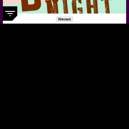
Nieuws
EERSTE NAMEN RHYTHM &
BLUES NIGHT 2026 BEKEND
- De
eerste 13 namen voor het festival op 2 mei in De
Oosterpoort