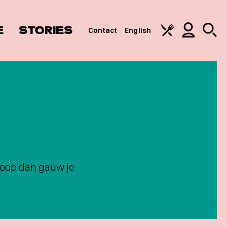
E
STORIES
Contact
English
 Koop dan gauw je