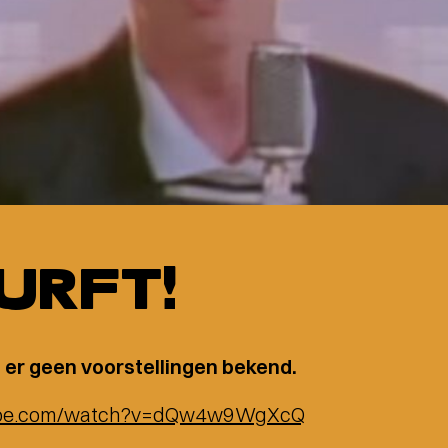
DURFT!
 er geen voorstellingen bekend.
tube.com/watch?v=dQw4w9WgXcQ