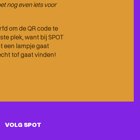
et nog even iets voor
urfd om de QR code te
ste plek, want bij SPOT
ct een lampje gaat
echt tof gaat vinden!
VOLG SPOT