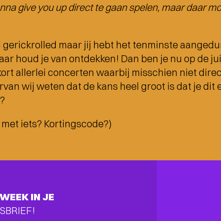
nna give you up direct te gaan spelen, maar daar mo
 gerickrolled maar jij hebt het tenminste aanged
aar houd je van ontdekken! Dan ben je nu op de jui
t allerlei concerten waarbij misschien niet dire
an wij weten dat de kans heel groot is dat je dit 
l?
 met iets? Kortingscode?)
WEEK IN JE
SBRIEF!