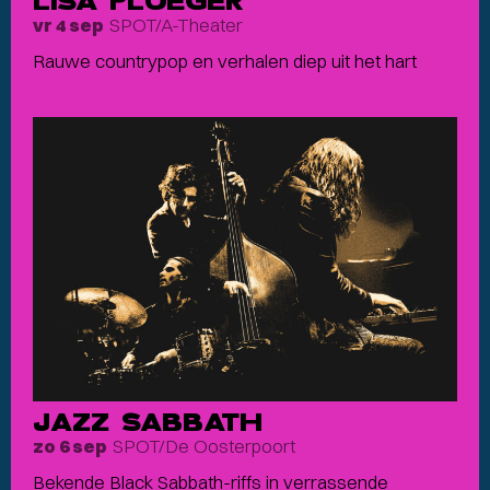
LISA PLOEGER
SPOT/A-Theater
vr 4 sep
Rauwe countrypop en verhalen diep uit het hart
JAZZ SABBATH
SPOT/De Oosterpoort
zo 6 sep
Bekende Black Sabbath-riffs in verrassende