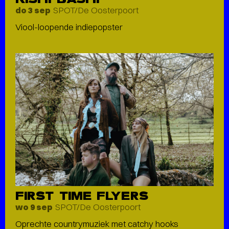
SPOT/De Oosterpoort
do 3 sep
Viool-loopende indiepopster
FIRST TIME FLYERS
SPOT/De Oosterpoort
wo 9 sep
Oprechte countrymuziek met catchy hooks