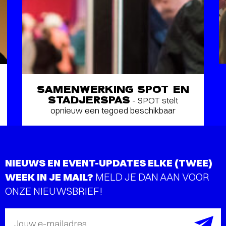
SAMENWERKING SPOT EN
STADJERSPAS
- SPOT stelt
opnieuw een tegoed beschikbaar
NIEUWS EN EVENT-UPDATES ELKE (TWEE)
WEEK IN JE MAIL?
MELD JE DAN AAN VOOR
ONZE NIEUWSBRIEF!
Jouw e-mailadres