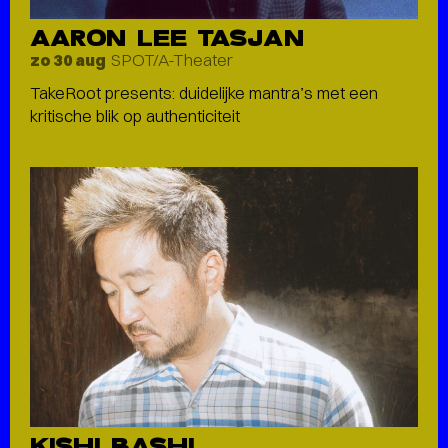
AARON LEE TASJAN
SPOT/A-Theater
zo 30 aug
TakeRoot presents: duidelijke mantra’s met een
kritische blik op authenticiteit
KISHI BASHI