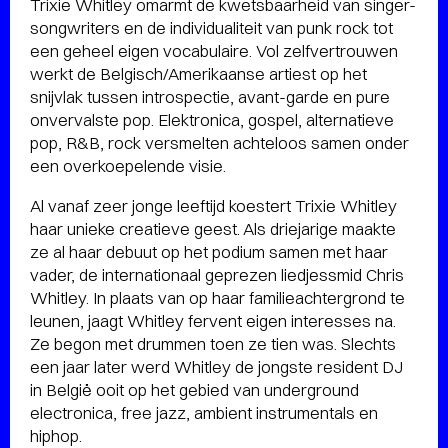
Trixie Whitley omarmt de kwetsbaarheid van singer-
songwriters en de individualiteit van punk rock tot
een geheel eigen vocabulaire. Vol zelfvertrouwen
werkt de Belgisch/Amerikaanse artiest op het
snijvlak tussen introspectie, avant-garde en pure
onvervalste pop. Elektronica, gospel, alternatieve
pop, R&B, rock versmelten achteloos samen onder
een overkoepelende visie.
Al vanaf zeer jonge leeftijd koestert Trixie Whitley
haar unieke creatieve geest. Als driejarige maakte
ze al haar debuut op het podium samen met haar
vader, de internationaal geprezen liedjessmid Chris
Whitley. In plaats van op haar familieachtergrond te
leunen, jaagt Whitley fervent eigen interesses na.
Ze begon met drummen toen ze tien was. Slechts
een jaar later werd Whitley de jongste resident DJ
in België ooit op het gebied van underground
electronica, free jazz, ambient instrumentals en
hiphop.