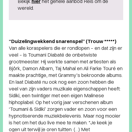
Bekijk
hier
het gehele aanbod Reis om de
wereld.
“Duizelingwekkend snarenspel” (Trouw *****)
Van alle koraspelers die er rondlopen – en dat zijn er
veel – is Toumani Diabaté de onbetwiste
grootmeester. Hij werkte samen met artiesten als
Björk, Damon Albarn, Taj Mahal en Ali Farke Touré en
maakte prachtige, met Grammy’s bekroonde albums.
En laat Diabaté nu ook nog een zoon hebben die
veel van zijn vaders muzikale eigenschappen heeft:
Sidiki, een twintiger met een eigen Malinese
hiphoplabel. Op het vorig jaar verschenen album
‘Toumani & Sidiki’ zorgen vader en zoon voor een
hypnotiserende muziekbelevenis. Maar nog mooier
is het om het duo live mee te maken. “Je keek je
ogen uit terwijl je oren tuitten. (…) Met