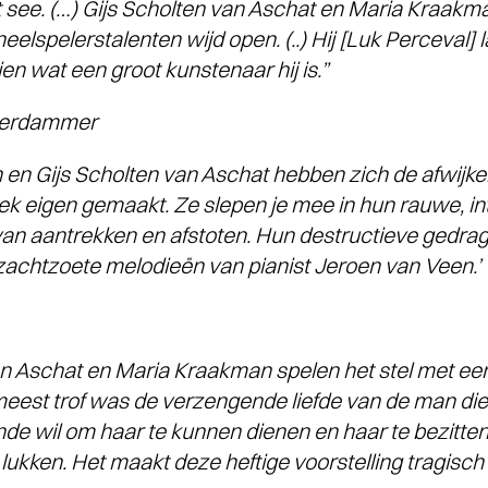
 see. (…) Gijs Scholten van Aschat en Maria Kraakman
eelspelerstalenten wijd open. (..) Hij [Luk Perceval] 
en wat een groot kunstenaar hij is.”
terdammer
en Gijs Scholten van Aschat hebben zich de afwijken
fiek eigen gemaakt. Ze slepen je mee in hun rauwe, i
an aantrekken en afstoten. Hun destructieve gedra
zachtzoete melodieën van pianist Jeroen van Veen.’
van Aschat en Maria Kraakman spelen het stel met 
eest trof was de verzengende liefde van de man die z
de wil om haar te kunnen dienen en haar te bezitten
t lukken. Het maakt deze heftige voorstelling tragis