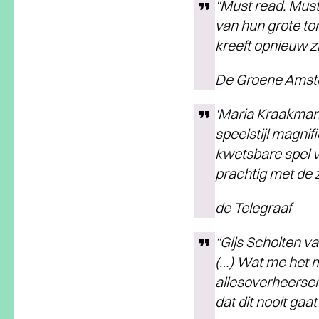
“Must read. Must
van hun grote ton
kreeft opnieuw zi
De Groene Ams
‘Maria Kraakman 
speelstijl magni
kwetsbare spel v
prachtig met de 
de Telegraaf
“Gijs Scholten 
(…) Wat me het m
allesoverheersen
dat dit nooit gaa