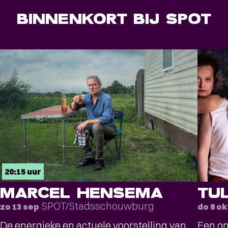
BINNENKORT BIJ SPOT
20:15 uur
MARCEL HENSEMA
TU
SPOT/Stadsschouwburg
zo 13 sep
do 8 ok
De energieke en actuele voorstelling van
Een on