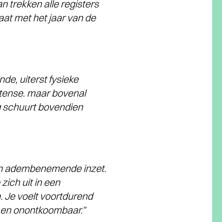
 trekken alle registers
laat met het jaar van de
de, uiterst fysieke
ntense. maar bovenal
g schuurt bovendien
een adembenemende inzet.
ich uit in een
. Je voelt voortdurend
ch en onontkoombaar.”