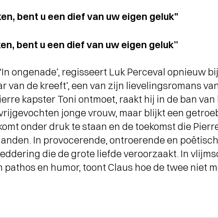
jken, bent u een dief van uw eigen geluk"
jken, bent u een dief van uw eigen geluk”
‘In ongenade’, regisseert Luk Perceval opnieuw b
r van de kreeft’, een van zijn lievelingsromans va
re kapster Toni ontmoet, raakt hij in de ban van ha
vrijgevochten jonge vrouw, maar blijkt een getro
 komt onder druk te staan en de toekomst die Pierre
anden. In provocerende, ontroerende en poëtisch
eddering die de grote liefde veroorzaakt. In vlijm
 pathos en humor, toont Claus hoe de twee niet m