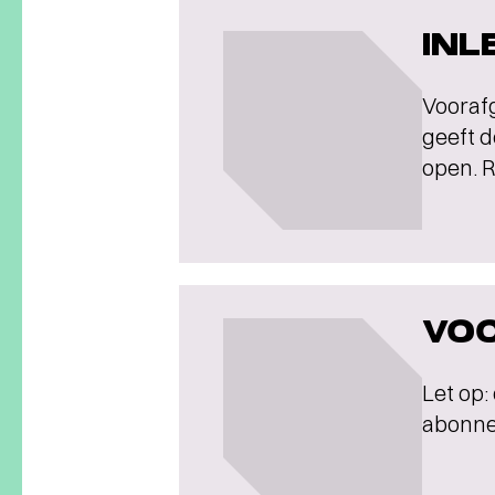
INL
Voorafg
geeft d
open. R
VOO
Let op:
abonnee