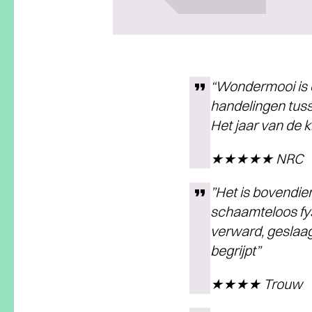
“Wondermooi is d
handelingen tus
Het jaar van de k
★★★★★ NRC
”Het is bovendie
schaamteloos fy
verward, geslaag
begrijpt”
★★★★ Trouw