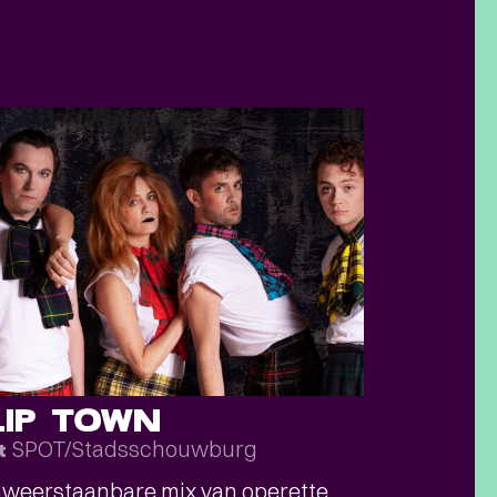
LIP TOWN
SPOT/Stadsschouwburg
t
weerstaanbare mix van operette,