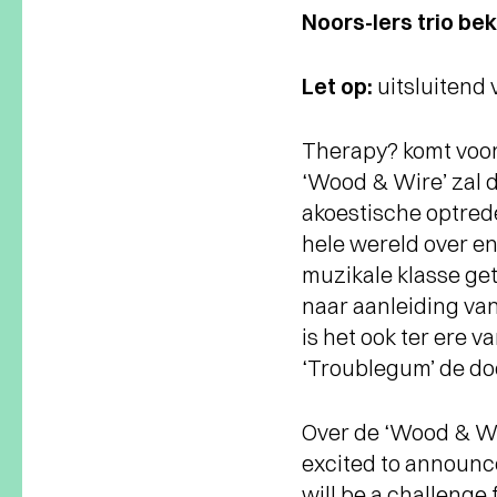
Noors-Iers trio be
Let op:
uitsluitend v
Therapy? komt voor
‘Wood & Wire’ zal d
akoestische optrede
hele wereld over en
muzikale klasse get
naar aanleiding va
is het ook ter ere 
‘Troublegum’ de do
Over de ‘Wood & Wi
excited to announce
will be a challenge 