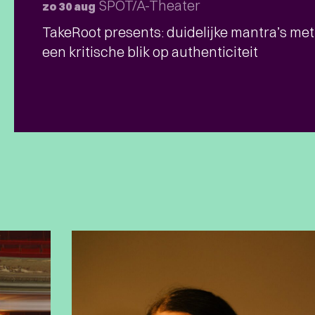
SPOT/A-Theater
zo 30 aug
TakeRoot presents: duidelijke mantra’s met
een kritische blik op authenticiteit