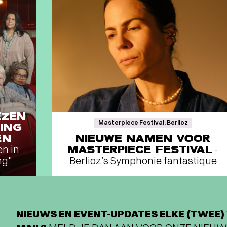
EZEN
Masterpiece Festival: Berlioz
ING
EN
NIEUWE NAMEN VOOR
en in
MASTERPIECE FESTIVAL
-
ng"
Berlioz’s Symphonie fantastique
NIEUWS EN EVENT-UPDATES ELKE (TWEE) 