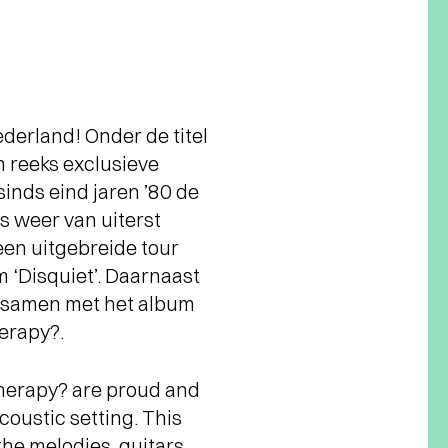
derland! Onder de titel
n reeks exclusieve
sinds eind jaren ’80 de
s weer van uiterst
een uitgebreide tour
 ‘Disquiet’. Daarnaast
at samen met het album
erapy?.
Therapy? are proud and
coustic setting. This
the melodies, guitars