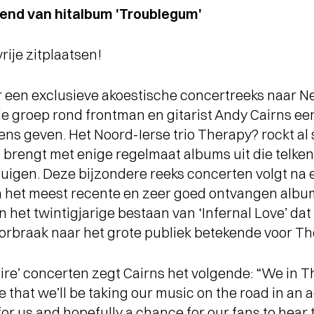
kend van hitalbum 'Troublegum'
rije zitplaatsen!
 een exclusieve akoestische concertreeks naar Ne
e groep rond frontman en gitarist Andy Cairns ee
ns geven. Het Noord-Ierse trio Therapy? rockt al 
 brengt met enige regelmaat albums uit die telken
uigen. Deze bijzondere reeks concerten volgt na 
n het meest recente en zeer goed ontvangen album
van het twintigjarige bestaan van ‘Infernal Love’ d
orbraak naar het grote publiek betekende voor Th
re’ concerten zegt Cairns het volgende: “We in 
 that we’ll be taking our music on the road in an a
for us and hopefully a chance for our fans to hear 