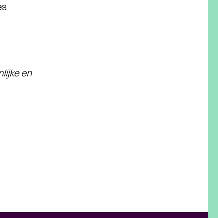
s.
lijke en