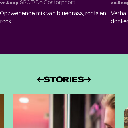
SPOT/De Oosterpoort
vr 4 sep
za 5 se
Opzwepende mix van bluegrass, roots en
Verhal
rock
donker
STORIES