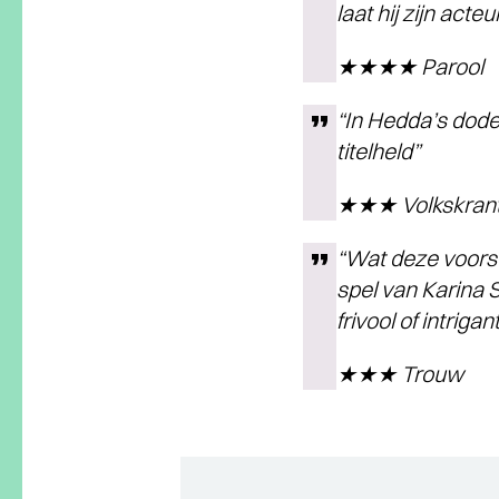
laat hij zijn acteu
★★★★ Parool
“In Hedda’s dode
titelheld”
★★★ Volkskran
“Wat deze voorst
spel van Karina 
frivool of intriga
★★★ Trouw