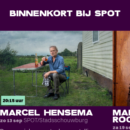
BINNENKORT BIJ SPOT
20:15 uur
MARCEL HENSEMA
MA
RO
SPOT/Stadsschouwburg
zo 13 sep
za 19 s