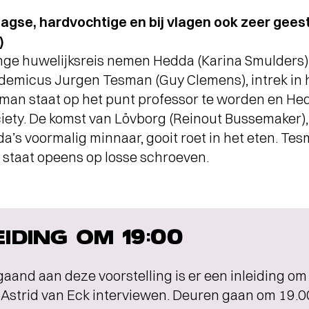
gse, hardvochtige en bij vlagen ook zeer geest
)
e huwelijksreis nemen Hedda (Karina Smulders) 
demicus Jurgen Tesman (Guy Clemens), intrek in h
esman staat op het punt professor te worden en Hed
ociety. De komst van Lövborg (Reinout Bussemaker)
a’s voormalig minnaar, gooit roet in het eten. T
 staat opeens op losse schroeven.
EIDING OM 19:00
aand aan deze voorstelling is er een inleiding om
 Astrid van Eck interviewen. Deuren gaan om 19.0