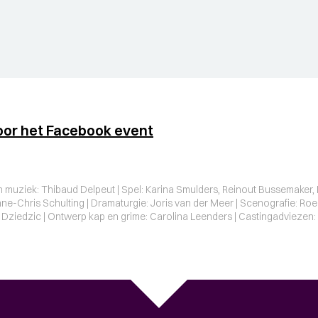
oor het Facebook event
en muziek: Thibaud Delpeut | Spel: Karina Smulders, Reinout Bussemaker,
ne-Chris Schulting | Dramaturgie: Joris van der Meer | Scenografie: Roel
ziedzic | Ontwerp kap en grime: Carolina Leenders | Castingadviezen: