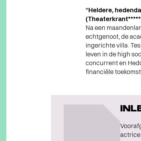
“Heldere, hedendaa
(Theaterkrant*****
Na een maandenlang
echtgenoot, de aca
ingerichte villa. T
leven in de high s
concurrent en Hedd
financiële toekomst
INL
Voorafg
actrice