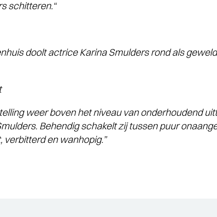
rs schitteren.“
nhuis doolt actrice Karina Smulders rond als geweld
t
elling weer boven het niveau van onderhoudend uittil
Smulders. Behendig schakelt zij tussen puur onaan
nt, verbitterd en wanhopig.”