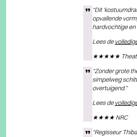
“Dit ‘kostuumdr
opvallende vormg
hardvochtige en b
Lees de
volledig
★★★★★ Theate
“Zonder grote th
simpelweg schitt
overtuigend.”
Lees de
volledig
★★★★ NRC
“Regisseur Thiba