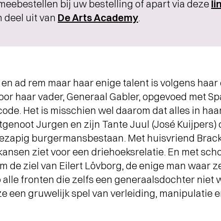
meebestellen bij uw bestelling of apart via deze
li
 deel uit van
De Arts Academy
.
t en ad rem maar haar enige talent is volgens haar
 door haar vader, Generaal Gabler, opgevoed met 
ode. Het is misschien wel daarom dat alles in haar 
htgenoot Jurgen en zijn Tante Juul (José Kuijpers)
ezapig burgermansbestaan. Met huisvriend Brack (
ansen ziet voor een driehoeksrelatie. En met scho
om de ziel van Eilert Lövborg, de enige man waar ze
p alle fronten die zelfs een generaalsdochter niet 
ze een gruwelijk spel van verleiding, manipulatie e