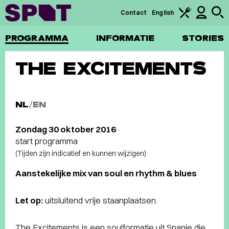
Contact
English
PROGRAMMA
INFORMATIE
STORIES
THE EXCITEMENTS
NL
/
EN
Zondag 30 oktober 2016
start programma
(Tijden zijn indicatief en kunnen wijzigen)
Aanstekelijke mix van soul en rhythm & blues
Let op:
uitsluitend vrije staanplaatsen.
The Excitements is een soulformatie uit Spanje die