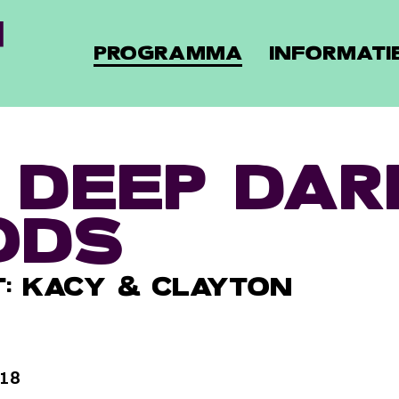
PROGRAMMA
INFORMATI
 DEEP DAR
ODS
T: KACY & CLAYTON
018