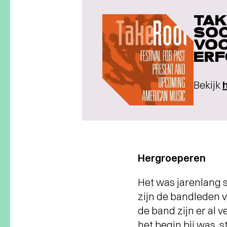
TAK
SOO
VOO
ERF
Bekijk
Hergroeperen
Het was jarenlang s
zijn de bandleden 
de band zijn er al 
het begin bij was, s