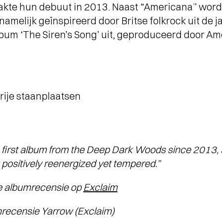
akte hun debuut in 2013. Naast “Americana” word
melijk geïnspireerd door Britse folkrock uit de ja
um ‘The Siren’s Song’ uit, geproduceerd door Am
vrije staanplaatsen
e first album from the Deep Dark Woods since 2013, 
 positively reenergized yet tempered.”
ge albumrecensie op
Exclaim
censie Yarrow (Exclaim)