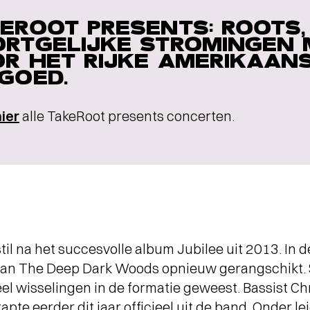
EROOT PRESENTS: ROOTS
RTGELIJKE STROMINGEN 
R HET RIJKE AMERIKAAN
GOED.
hier
alle TakeRoot presents concerten.
til na het succesvolle album Jubilee uit 2013. In 
van The Deep Dark Woods opnieuw gerangschikt. 
veel wisselingen in de formatie geweest. Bassist Ch
tapte eerder dit jaar officieel uit de band. Onder 