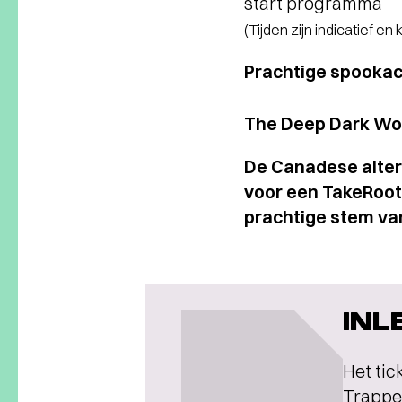
start programma
(Tijden zijn indicatief en
Prachtige spookach
The Deep Dark W
De Canadese alter
voor een TakeRoot
prachtige stem van
INL
Het tic
Trapper