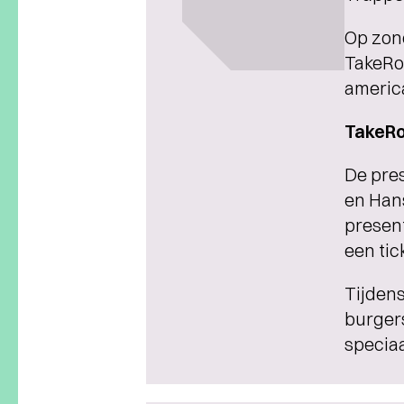
Op zond
TakeRo
americ
TakeRo
De pre
en Hans
presen
een tic
Tijdens
burgers
speciaa