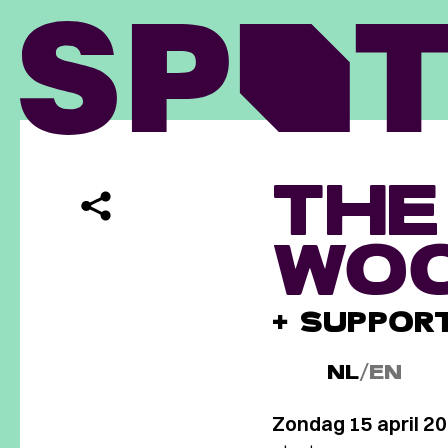
THE
WO
+ SUPPOR
NL
/
EN
Zondag 15 april 2