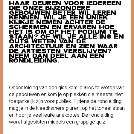
HAAR DEUREN VOOR IEDEREEN
DIE ONZE BIJZONDERE
GEBOUWEN BETER WIL LEREN
KENNEN. WIL JE EEN UNIEK
KIJKJE NEMEN ACHTER DE
SCHERMEN EN ERVAREN HOE
HET IS OM OP HET PODIUM TE
STAAN? OF WIL JE ALLE INS EN
OUTS WETEN VAN DE
ARCHITECTUUR EN ZIEN WAAR
DE ARTIESTEN VERBLIJVEN?
NEEM DAN DEEL AAN EEN
RONDLEIDING.
Onder leiding van een gids kom je alles te weten van
de gebouwen en kom je op plekken die meestal niet
toegankelijk zijn voor publiek. Tijdens de rondleiding
mag je in de kleedkamers gluren, op het toneel staan
en hoor je veel leuke anekdotes. De rondleiding
wordt afgesloten middels een grappige quiz.